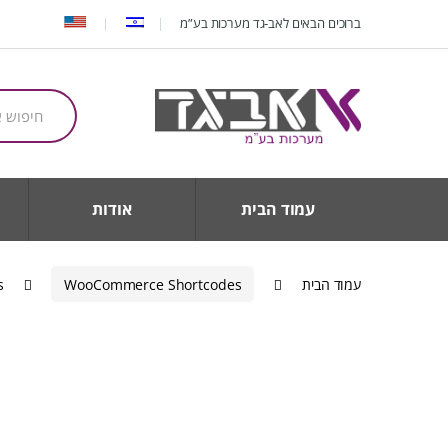
Ski
Ski
ברוכים הבאים לאב-גד מערכות בע”מ
t
t
navigatio
conten
חיפוש
עבור:
עמוד הבית
אודות
עמוד הבית
WooCommerce Shortcodes
s