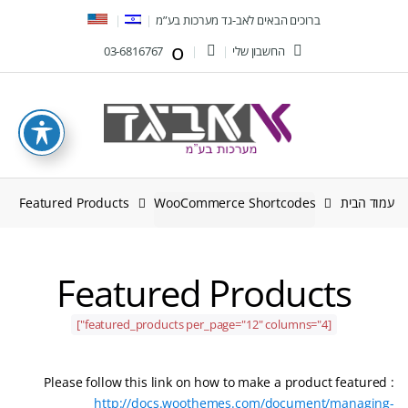
Ski
Ski
ברוכים הבאים לאב-גד מערכות בע”מ
t
t
החשבון שלי
03-6816767
navigatio
conten
עמוד הבית
WooCommerce Shortcodes
Featured Products
Featured Products
[featured_products per_page="12" columns="4"]
Please follow this link on how to make a product featured :
http://docs.woothemes.com/document/managing-