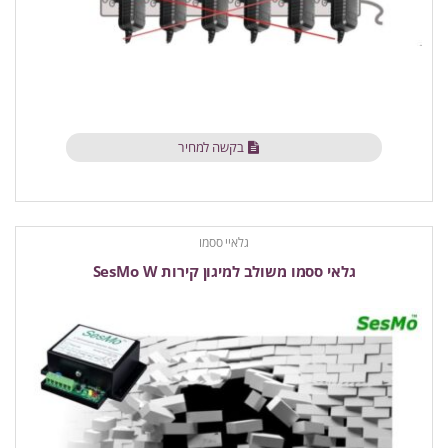
בקשה למחיר
גלאיי ססמו
גלאי ססמו משולב למיגון קירות SesMo W