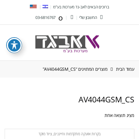
Ski
Ski
ברוכים הבאים לאב-גד מערכות בע”מ
t
t
החשבון שלי
03-6816767
navigatio
conten
עמוד הבית
מוצרים המתויגים “AV4044GSM_CS”
AV4044GSM_CS
מציג תוצאה אחת
בקרות אזעקה מתקדמות וחייגנים
,
ציוד מוקד