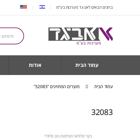
Ski
Ski
ברוכים הבאים לאב-גד מערכות בע”מ
t
t
navigatio
conten
חיפוש
עבור:
עמוד הבית
אודות
עמוד הבית
מוצרים המתויגים “32083”
32083
בקרי סלולאר מצלמות נתב סלולרי