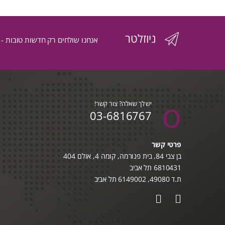
הפריט
ניוזלטר
העדכני
אנחנו שולחים רק חדשות טובות -
ביותר
יש לך שאלה? צור קשר!
03-6816767
פרטי קשר
בן צבי 84, בית פנורמה, קומה 4, אולם 404
6810431 תל אביב
ת.ד 49080, 6149002 תל אביב