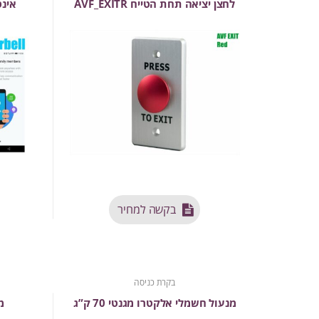
לחצן יציאה תחת הטייח AVF_EXITR
אינ
בקשה למחיר
בקרת כניסה
מנעול חשמלי אלקטרו מגנטי 70 ק”ג
מ