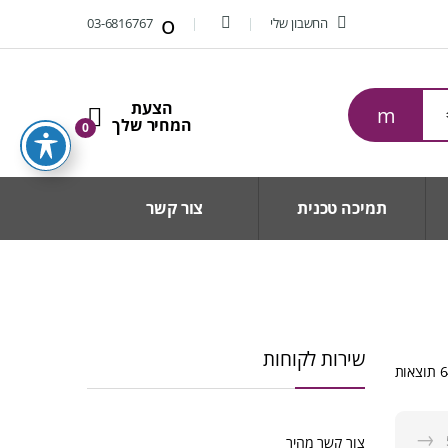
החשבון שלי
03-6816767
0
תמיכה טכנית
צור קשר
שירות לקוחות
ממוין
לפי
הפריט
→
העדכני
צור קשר מהיר