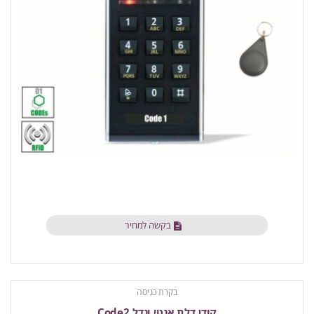
בקשה למחיר
בקרת כניסה
קודן דלת אנטי ונדל Code2