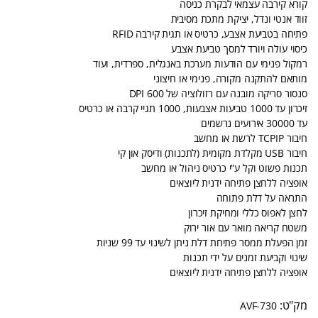
קורא קירבה עצמאי לבקרת כניסה
זווד אנטי ונדל, יציקת מתכת מסיבית
פתיחה בטביעת אצבע, כרטיס או תגית קירבה RFID
כיסוי עולה ויורד למסך טביעת אצבע
רמקול פנימי עם הודעות מערכת באנגלית, ספרדית, ועוד
מותאם להתקנה מקורה, פנימי או חיצוני
סנסור סריקה מובנה עם רזולוציה של 600 DPI
זיכרון עד 1000 טביעות אצבעות, 1000 תגיי קרבה או כרטיס
עד 30000 אירועים נרשמים
חיבור TCPIP לרשת או מחשב
חיבור USB מקלדת מקומית (לתכנות) ודיסק און קי
תכנות פשוט וקל ע”י כרטיס ניהול או מחשב
אופציה ללחצן פתיחה ידנית ליוצאים
התראה על דלת פתוחה
לחצן לאפוס כללי ומחיקת זיכרון
משטח קריאה מואר עם אור ירוק
זמן הפעלת ממסר פתיחת דלת ניתן לשינוי עד 99 שניות
שינוי וקביעת זמנים על ידי תכנות
אופציה ללחצן פתיחה ידנית ליוצאים
AVF-730