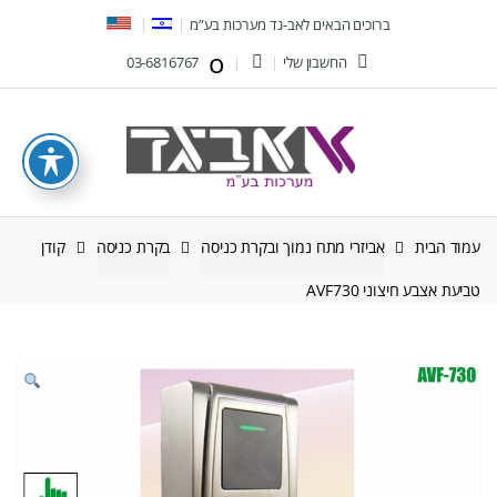
Ski
Ski
ברוכים הבאים לאב-גד מערכות בע”מ
t
t
החשבון שלי
03-6816767
navigatio
conten
עמוד הבית
אביזרי מתח נמוך ובקרת כניסה
בקרת כניסה
קודן
טביעת אצבע חיצוני AVF730