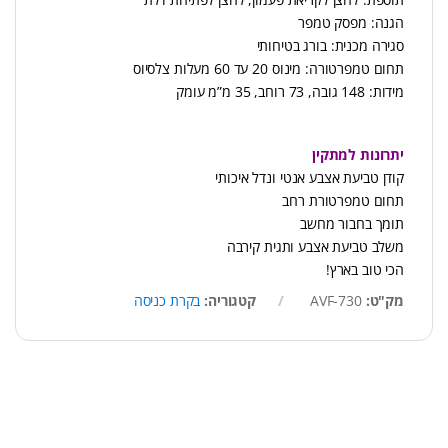
הגנה: מפסק טמפר
סגירה מכנית: בורג בטיחותי
תחום טמפרטורה: מינוס 20 עד 60 מעלות צלסיוס
מידות: 148 גובה, 73 רוחב, 35 מ”מ עומק
יתרונות למתקין
קודן טביעת אצבע אנטי ונדל איכותי
תחום טמפרטורת רחב
תומך בחבור מחשב
משלב טביעת אצבע ותגית קירבה
הכי טוב בארץ!
מק"ט:
AVF-730
קטגוריה:
בקרת כניסה