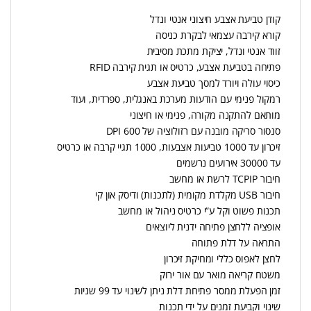
קודן טביעת אצבע חיצוני אנטי ונדל
קורא קירבה עצמאי לבקרת כניסה
זווד אנטי ונדל, יציקת מתכת מסיבית
פתיחה בטביעת אצבע, כרטיס או תגית קירבה RFID
כיסוי עולה ויורד למסך טביעת אצבע
רמקול פנימי עם הודעות מערכת באנגלית, ספרדית, ועוד
מותאם להתקנה מקורה, פנימי או חיצוני
סנסור סריקה מובנה עם רזולוציה של 600 DPI
זיכרון עד 1000 טביעות אצבעות, 1000 תגיי קרבה או כרטיס
עד 30000 אירועים נרשמים
חיבור TCPIP לרשת או מחשב
חיבור USB מקלדת מקומית (לתכנות) ודיסק און קי
תכנות פשוט וקל ע”י כרטיס ניהול או מחשב
אופציה ללחצן פתיחה ידנית ליוצאים
התראה על דלת פתוחה
לחצן לאפוס כללי ומחיקת זיכרון
משטח קריאה מואר עם אור ירוק
זמן הפעלת ממסר פתיחת דלת ניתן לשינוי עד 99 שניות
שינוי וקביעת זמנים על ידי תכנות