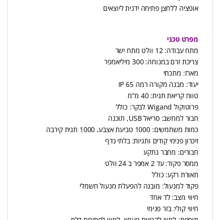
אופציה ללחצן פתיחה ידנית ליוצאים
מפרט טכני
מתח עבודה: 12 וולט מתח ישר
צריכת זרם במנוחה: 300 מיליאמפר
מארז: מתכתי
יעוד: מבנה מקורה רמה 65 IP
טווח קריאת תגית: 40 מ”מ
פרוטוקול Wigand לבקר: כולל
חבור למחשב: סריאל USB, תוכנה
כמות משתמשים: 1000 טביעת אצבע, 1000 תגית קירבה
זיכרון פנימי קודים ותגיות: בלתי נדף
חבורים: מחבר נתקע
ממסר פקוד: עד 2 אמפר ב 24 וולט
תאורת רקע: כולל
פקוד למנעול: מובנה להפעלת מנעול חשמלי
חיווי מצב: לד אחד
חיווי קולי: בזר פנימי
תוספת: לחצן לקריאת פעמון, לחצן לפתיחת דלת