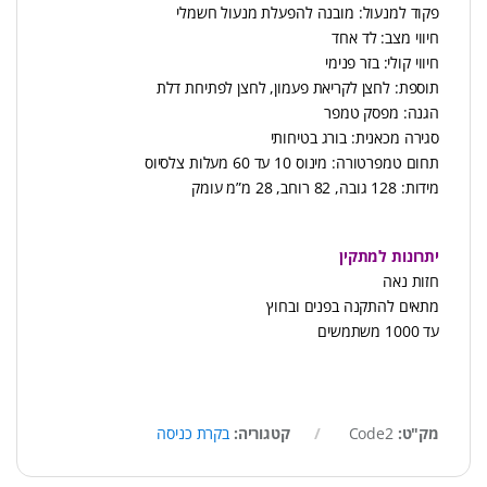
פקוד למנעול: מובנה להפעלת מנעול חשמלי
חיווי מצב: לד אחד
חיווי קולי: בזר פנימי
תוספת: לחצן לקריאת פעמון, לחצן לפתיחת דלת
הגנה: מפסק טמפר
סגירה מכאנית: בורג בטיחותי
תחום טמפרטורה: מינוס 10 עד 60 מעלות צלסיוס
מידות: 128 גובה, 82 רוחב, 28 מ”מ עומק
יתרונות למתקין
חזות נאה
מתאים להתקנה בפנים ובחוץ
עד 1000 משתמשים
מק"ט:
Code2
קטגוריה:
בקרת כניסה