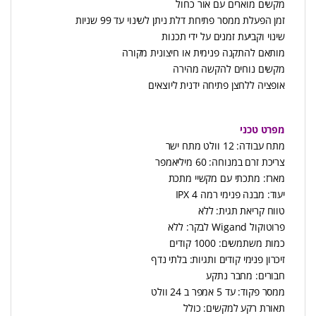
מקשים מוארים עם אור כחול
זמן הפעלת ממסר פתיחת דלת ניתן לשינוי עד 99 שניות
שינוי וקביעת זמנים על ידי תכנות
מותאם להתקנה פנימית או חיצונית מקורה
מקשים נוחים להקשה מהירה
אופציה ללחצן פתיחה ידנית ליוצאים
מפרט טכני
מתח עבודה: 12 וולט מתח ישר
צריכת זרם במנוחה: 60 מיליאמפר
מארז: מתכתי עם מקשיי מתכת
יעוד: מבנה פנימי רמה 4 IPX
טווח קריאת תגית: ללא
פרוטוקול Wigand לבקר: ללא
כמות משתמשים: 1000 קודים
זיכרון פנימי קודים ותגיות: בלתי נדף
חבורים: מחבר נתקע
ממסר פקוד: עד 5 אמפר ב 24 וולט
תאורת רקע למקשים: כולל