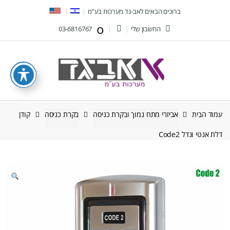
Ski
Ski
ברוכים הבאים לאב-גד מערכות בע”מ
t
t
החשבון שלי
03-6816767
navigatio
conten
עמוד הבית
אביזרי מתח נמוך ובקרת כניסה
בקרת כניסה
קודן
דלת אנטי ונדל Code2