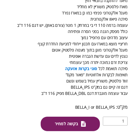
מיועד להתקנה בתנאיי חוץ
מארז פלסטיק משוריין לא מחליד
מעגל אלקטרוני פנימי כמו כן במארז נפרד
סירנה פיאזו אלקטרונית
עוצמה ברמה 110 די בי במרחק 1 מטר (צורם באוזן), יש דגם 116 ד”ב
כולל מפסק הגנה בפני הסרה ופתיחה
עיצוב מדהים עם פרופיל נמוך
חריציי מוצא במארז עם תכנון ייחודי למניעת החדרת קצף
מעגל אלקטרוני מוגן בתוך מעטה פלסטיק אטום
נצנץ לדים עם עדשת הגברה אופטית
צריכת זרם נמוכה יתרה מכך עוצמתי
סירנה תואמת לכל
סוגי בקרות אזעקה
תאימות לבקרות אלחוטיות “פאור מקס”
זווד פלסטיק משוריין עמיד בשמש וגשם
דגם זה קיים גם במק”ט BELLA_IPS
עבור עוצמה מוגברת דגם BELLA_DBL מפיק 116 ד”ב
BELLA_I or BELLA_IPS
בקשה למחיר