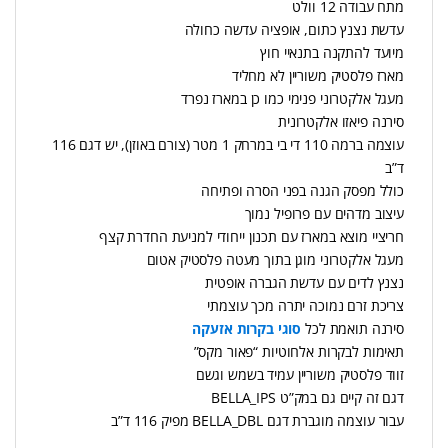
מתח עבודה 12 וולט
עדשת נצנץ כתום, אופציה עדשה כחולה
מיועד להתקנה בתנאיי חוץ
מארז פלסטיק משוריין לא מחליד
מעגל אלקטרוני פנימי כמו כן במארז נפרד
סירנה פיאזו אלקטרונית
עוצמה ברמה 110 די בי במרחק 1 מטר (צורם באוזן), יש דגם 116
ד”ב
כולל מפסק הגנה בפני הסרה ופתיחה
עיצוב מדהים עם פרופיל נמוך
חריציי מוצא במארז עם תכנון ייחודי למניעת החדרת קצף
מעגל אלקטרוני מוגן בתוך מעטה פלסטיק אטום
נצנץ לדים עם עדשת הגברה אופטית
צריכת זרם נמוכה יתרה מכך עוצמתי
סירנה תואמת לכל
סוגי בקרות אזעקה
תאימות לבקרות אלחוטיות “פאור מקס”
זווד פלסטיק משוריין עמיד בשמש וגשם
דגם זה קיים גם במק”ט BELLA_IPS
עבור עוצמה מוגברת דגם BELLA_DBL מפיק 116 ד”ב