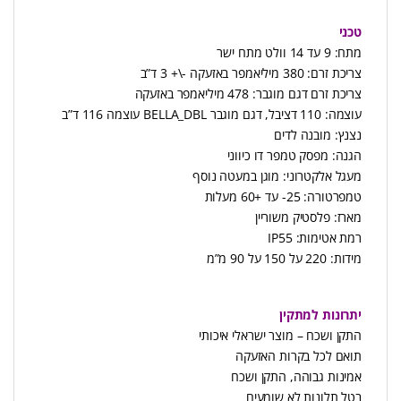
טכני
מתח: 9 עד 14 וולט מתח ישר
צריכת זרם: 380 מיליאמפר באזעקה -\+ 3 ד”ב
צריכת זרם דגם מוגבר: 478 מיליאמפר באזעקה
עוצמה: 110 דציבל, דגם מוגבר BELLA_DBL עוצמה 116 ד”ב
נצנץ: מובנה לדים
הגנה: מפסק טמפר דו כיווני
מעגל אלקטרוני: מוגן במעטה נוסף
טמפרטורה: 25- עד +60 מעלות
מארז: פלסטיק משוריין
רמת אטימות: IP55
מידות: 220 על 150 על 90 מ”מ
יתרונות למתקין
התקן ושכח – מוצר ישראלי איכותי
תואם לכל בקרות האזעקה
אמינות גבוהה, התקן ושכח
בטל תלונות לא שומעים