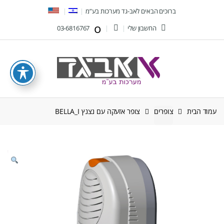
Ski
Ski
ברוכים הבאים לאב-גד מערכות בע”מ
t
t
החשבון שלי
03-6816767
navigatio
conten
עמוד הבית
צופרים
צופר אזעקה עם נצנץ BELLA_I