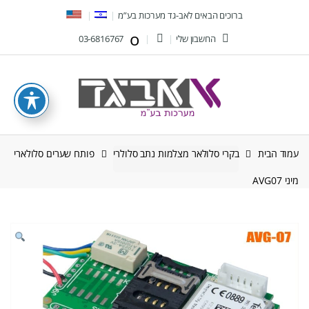
Ski
Ski
ברוכים הבאים לאב-גד מערכות בע”מ
t
t
החשבון שלי
03-6816767
navigatio
conten
עמוד הבית
בקרי סלולאר מצלמות נתב סלולרי
פותח שערים סלולארי
מיני AVG07