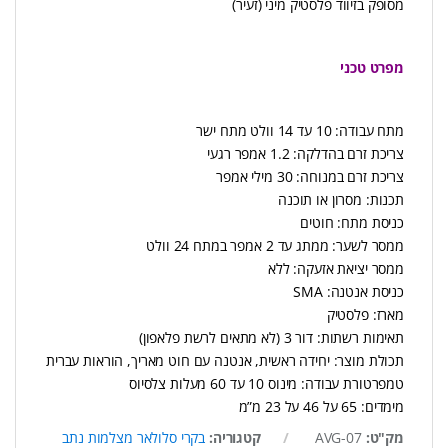
מסופק בזיווד פלסטיק מיני (זעיר)
מפרט טכני
מתח עבודה: 10 עד 14 וולט מתח ישר
צריכת זרם בהדלקה: 1.2 אמפר רגעי
צריכת זרם במנוחה: 30 מילי אמפר
תכנות: מסרון או תוכנה
כניסת מתח: חוטים
ממסר לשער: ממתג עד 2 אמפר במתח 24 וולט
ממסר יציאת אזעקה: ללא
כניסת אנטנה: SMA
מארז: פלסטיק
תאימות רשתות: דור 3 (לא מתאים לרשת פלאפון)
תכולת מוצר: יחידה ראשית, אנטנה עם חוט מאריך, הוראות עברית
טמפרטורת עבודה: מינוס 10 עד 60 מעלות צלסיוס
מימדים: 65 על 46 על 23 מ”מ
מק"ט:
AVG-07
קטגוריה:
בקרי סלולאר מצלמות נתב