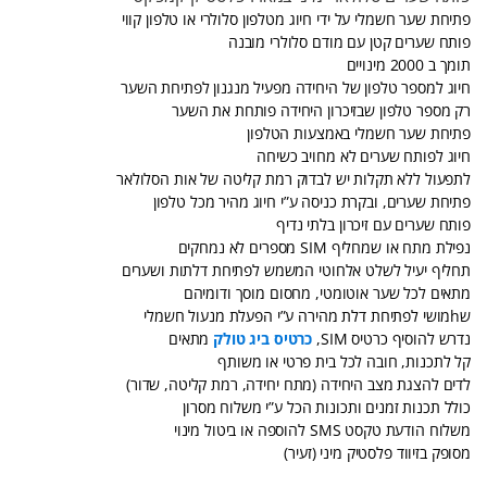
פתיחת שער חשמלי על ידי חיוג מטלפון סלולרי או טלפון קווי
פותח שערים קטן עם מודם סלולרי מובנה
תומך ב 2000 מינויים
חיוג למספר טלפון של היחידה מפעיל מנגנון לפתיחת השער
רק מספר טלפון שבזיכרון היחידה פותחת את השער
פתיחת שער חשמלי באמצעות הטלפון
חיוג לפותח שערים לא מחויב כשיחה
לתפעול ללא תקלות יש לבדוק רמת קליטה של אות הסלולאר
פתיחת שערים, ובקרת כניסה ע”י חיוג מהיר מכל טלפון
פותח שערים עם זיכרון בלתי נדיף
נפילת מתח או שמחליף SIM מספרים לא נמחקים
תחליף יעיל לשלט אלחוטי המשמש לפתיחת דלתות ושערים
מתאים לכל שער אוטומטי, מחסום מוסך ודומיהם
שhמושי לפתיחת דלת מהירה ע”י הפעלת מנעול חשמלי
נדרש להוסיף כרטיס SIM,
כרטיס ביג טולק
מתאים
קל לתכנות, חובה לכל בית פרטי או משותף
לדים להצגת מצב היחידה (מתח יחידה, רמת קליטה, שדור)
כולל תכנות זמנים ותכונות הכל ע”י משלוח מסרון
משלוח הודעת טקסט SMS להוספה או ביטול מינוי
מסופק בזיווד פלסטיק מיני (זעיר)