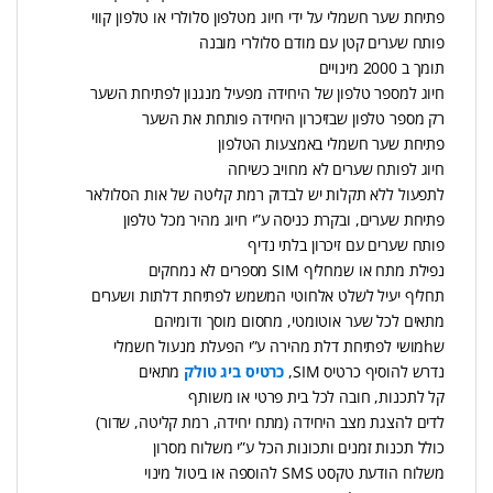
פתיחת שער חשמלי על ידי חיוג מטלפון סלולרי או טלפון קווי
פותח שערים קטן עם מודם סלולרי מובנה
תומך ב 2000 מינויים
חיוג למספר טלפון של היחידה מפעיל מנגנון לפתיחת השער
רק מספר טלפון שבזיכרון היחידה פותחת את השער
פתיחת שער חשמלי באמצעות הטלפון
חיוג לפותח שערים לא מחויב כשיחה
לתפעול ללא תקלות יש לבדוק רמת קליטה של אות הסלולאר
פתיחת שערים, ובקרת כניסה ע”י חיוג מהיר מכל טלפון
פותח שערים עם זיכרון בלתי נדיף
נפילת מתח או שמחליף SIM מספרים לא נמחקים
תחליף יעיל לשלט אלחוטי המשמש לפתיחת דלתות ושערים
מתאים לכל שער אוטומטי, מחסום מוסך ודומיהם
שhמושי לפתיחת דלת מהירה ע”י הפעלת מנעול חשמלי
נדרש להוסיף כרטיס SIM,
כרטיס ביג טולק
מתאים
קל לתכנות, חובה לכל בית פרטי או משותף
לדים להצגת מצב היחידה (מתח יחידה, רמת קליטה, שדור)
כולל תכנות זמנים ותכונות הכל ע”י משלוח מסרון
משלוח הודעת טקסט SMS להוספה או ביטול מינוי