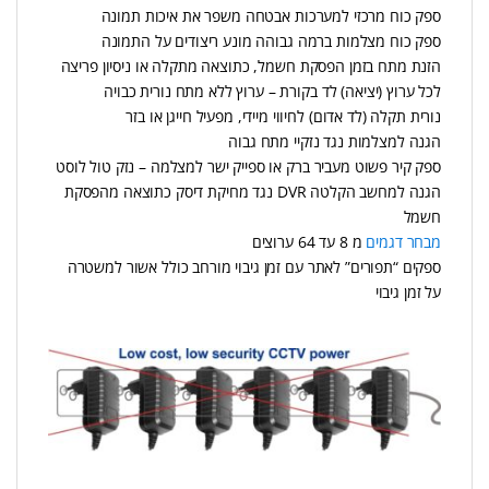
ספק כוח מרכזי למערכות אבטחה משפר את איכות תמונה
ספק כוח מצלמות ברמה גבוהה מונע ריצודים על התמונה
הזנת מתח בזמן הפסקת חשמל, כתוצאה מתקלה או ניסיון פריצה
לכל ערוץ (יציאה) לד בקורת – ערוץ ללא מתח נורית כבויה
נורית תקלה (לד אדום) לחיווי מיידי, מפעיל חייגן או בזר
הגנה למצלמות נגד נזקיי מתח גבוה
ספק קיר פשוט מעביר ברק או ספייק ישר למצלמה – נזק טול לוסט
הגנה למחשב הקלטה DVR נגד מחיקת דיסק כתוצאה מהפסקת
חשמל
מבחר דגמים
מ 8 עד 64 ערוצים
ספקים “תפורים” לאתר עם זמן גיבוי מורחב כולל אשור למשטרה
על זמן גיבוי