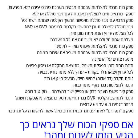
ספק כוח מרכזי למצלמות אבטחה מבטיח מערכת טמ”ס יציבה ללא הפרעות
ספקיי כוח איכותיים למצלמות אבטחה עם גיבוי סוללה או ללא
ספק מרכזי עם גיבוי סוללה מאפשר המשך הקלטה שמתח רשת נפל
גיבוי סוללה למצלמות וכן למחשבי הקלטה למיניהם DVR או NVR
לכל מצלמה ערוץ הזנת מתח מוגן פיוז
מצלמה אחת תקולה לא משביתה את כל המערכת
ספק כוח מרכזי למצלמות איכותי מאד – לא סיני
ספק כוח מרכזי למצלמות אבטחה משפר את איכות תמונה
מונע רצודים על התמונה
הזנת מתח בזמן הפסקת חשמל, כתוצאה מתקלה או ניסיון פריצה
לכל ערוץ (יציאה) לד בקורת – ערוץ ללא מתח נורית כבויה
נורית תקלה (לד אדום) לחיווי מיידי, מפעיל חייגן או בזר
הגנה למצלמות נגד נזקיי מתח גבוה
ספק קיר פשוט מעביר ברק או ספייק ישר למצלמה – נזק טול לוסט
הגנה למחשב הקלטה DVR נגד מחיקת דיסק כתוצאה מהפסקת חשמל
מבחר דגמים מ 8 עד 64 ערוצים
ספקים “תפורים” לאתר עם זמן גיבוי מורחב כולל אשור למשטרה על זמן גיבוי
אם ספקי הכוח שלך נראים כך
הגיע הזמן לשנות ומהר!
–