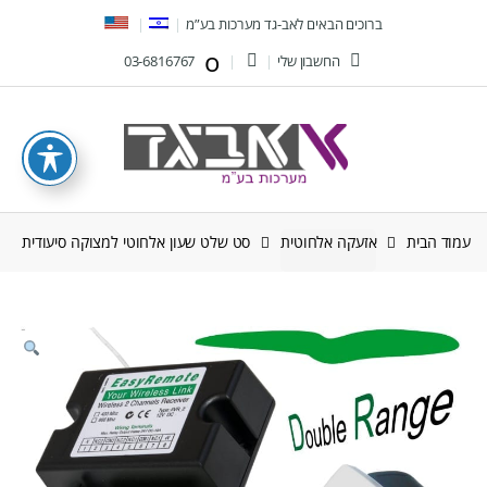
Ski
Ski
ברוכים הבאים לאב-גד מערכות בע”מ
t
t
החשבון שלי
03-6816767
navigatio
conten
עמוד הבית
אזעקה אלחוטית
סט שלט שעון אלחוטי למצוקה סיעודית