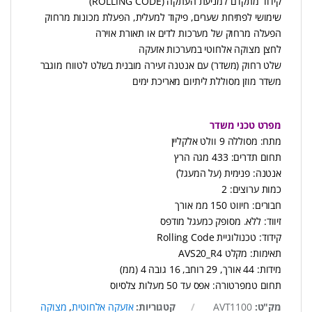
קידוד מתקדם למניעת העתקה (ROLLING CODE)
שימושי לפתיחת שערים, פיקוד למעלית, הפעלת מכונות מרחוק
הפעלה מרחוק של מערכות לדים או תאורת אוירה
לחצן מצוקה אלחוטי במערכות אזעקה
שלט רחוק (משדר) עם אנטנה זעירה מובנית בשלט לטווח מוגבר
משדר מוזן מסוללת ליתיום מאריכת ימים
מפרט טכני משדר
מתח: מסוללה 9 וולט אלקליין
תחום תדרים: 433 מגה הרץ
אנטנה: פנימית (על המעגל)
כמות ערוצים: 2
חבורים: חיווט 150 ממ אורך
זיווד: ללא. מסופק כמעגל מודפס
קידוד: טכנולוגיית Rolling Code
תאימות: מקלט AVS20_R4
מידות: 44 אורך, 29 רוחב, 16 גובה 4 (ממ)
תחום טמפרטורה: אפס עד 50 מעלות צלסיוס
מק"ט:
AVT1100
קטגוריות:
אזעקה אלחוטית
,
מצוקה