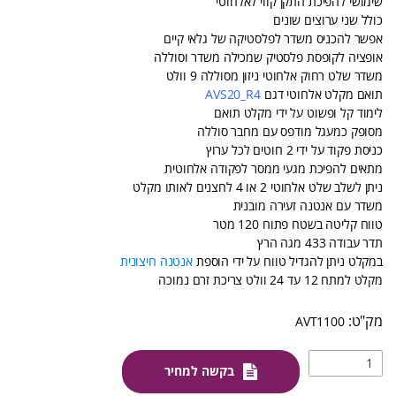
שימושי להפיכת התקן קווי לאלחוטי
כולל שני ערוצים שונים
אפשר להכניס משדר לפלסטיקה של גלאי קיים
אופציה לקופסת פלסטיק שמכילה משדר וסוללה
משדר שלט רחוק אלחוטי ניזון מסוללה 9 וולט
תואם מקלט אלחוטי דגם
AVS20_R4
לימוד קל ופשוט על ידי מקלט תואם
מסופק כמעגל מודפס עם מחבר סוללה
כניסת פקוד על ידי 2 חוטים לכל ערוץ
מתאים להפיכת מגעי ממסר לפקודה אלחוטית
ניתן לשלב שלט אלחוטי 2 או 4 לחצנים לאותו מקלט
משדר עם אנטנה זעירה מובנית
טווח קליטה בשטח פתוח 120 מטר
תדר עבודה 433 מגה הרץ
במקלט ניתן להגדיל טווח על ידי הוספת
אנטנה חיצונית
מקלט למתח 12 עד 24 וולט צריכת זרם נמוכה
AVT1100
בקשה למחיר