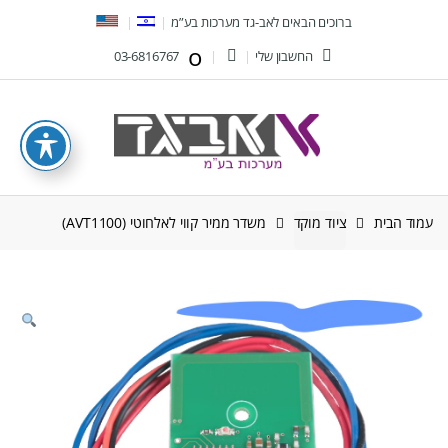
Ski
Ski
ברוכים הבאים לאב-גד מערכות בע”מ
t
t
החשבון שלי
03-6816767
navigatio
conten
עמוד הבית
ציוד מוקד
משדר ממיר קווי לאלחוטי (AVT1100)