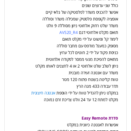
כולל שני ערוצים שונים
אפשר להכניס משדר לפלסטיקה של גלאי קיים
אופציה לקופסת פלסטיק שמכילה משדר וסוללה
משדר שלט רחוק אלחוטי ניזון מסוללה 9 וולט
תואם מקלט אלחוטי דגם
AVS20_R4
לימוד קל ופשוט על ידי מקלט תואם
מסופק כמעגל מודפס עם מחבר סוללה
כניסת פקוד על ידי 2 חוטים לכל ערוץ
מתאים להפיכת מגעי ממסר לפקודה אלחוטית
ניתן לשלב שלט אלחוטי 2 או 4 לחצנים לאותו מקלט
משדר עם אנטנה זעירה מובנית
טווח קליטה בשטח פתוח 120 מטר
תדר עבודה 433 מגה הרץ
במקלט ניתן להגדיל טווח על ידי הוספת
אנטנה חיצונית
מקלט למתח 12 עד 24 וולט צריכת זרם נמוכה
סדרת Easy Remote
אפשרות לאנטנה כיוונית במקלט