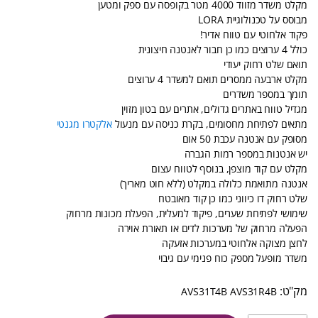
מקלט משדר מזווד 4000 מטר בקופסה עם ספק ומטען
מבוסס על טכנולוגיית LORA
פקוד אלחוטי עם טווח אדיר!
כולל 4 ערוצים כמו כן חבור לאנטנה חיצונית
תואם שלט רחוק יעודי
מקלט ארבעה ממסרים תואם למשדר 4 ערוצים
תומך במספר משדרים
מגדיל טווח באתרים גדולים, אתרים עם בטון מזוין
מתאים לפתיחת מחסומים, בקרת כניסה עם מנעול
אלקטרו מגנטי
מסופק עם אנטנה עכבת 50 אום
יש אנטנות במספר רמות הגברה
מקלט עם קוד מוצפן, בנוסף לטווח עצום
אנטנה מתואמת כלולה במקלט (ללא חוט מאריך)
שלט רחוק דו כיווני כמו כן קוד מאובטח
שימושי לפתיחת שערים, פיקוד למעלית, הפעלת מכונות מרחוק
הפעלה מרחוק של מערכות לדים או תאורת אוירה
לחצן מצוקה אלחוטי במערכות אזעקה
משדר מופעל מספק כוח פנימי עם גיבוי
AVS31T4B AVS31R4B