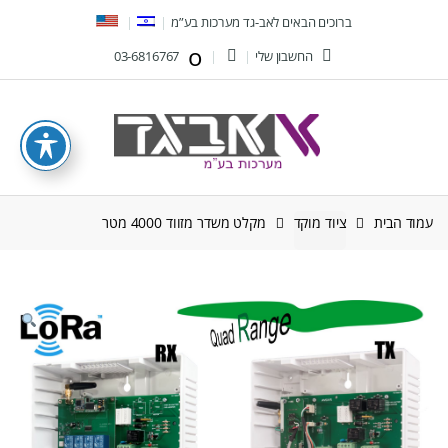
Ski
Ski
ברוכים הבאים לאב-גד מערכות בע”מ
t
t
החשבון שלי
03-6816767
navigatio
conten
עמוד הבית
ציוד מוקד
מקלט משדר מזווד 4000 מטר