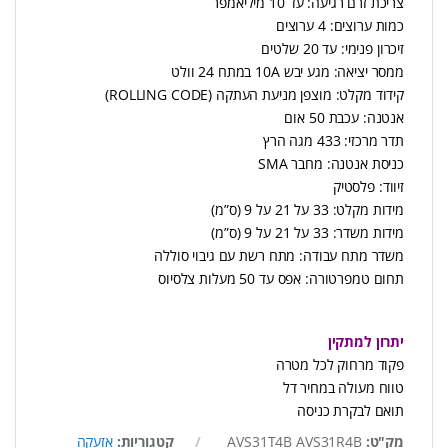
צריכת זרם רגיעה: עד 10 מיליאמפר
כמות ערוצים: 4 ערוצים
זיכרון פנימי: עד 20 שלטים
ממסר יציאה: מגע יבש 10A במתח 24 וולט
קידוד מקלט: מוצפן מניעת העתקה (ROLLING CODE)
אנטנה: עכבת 50 אום
תדר מרכזי: 433 מגה הרץ
כניסת אנטנה: מחבר SMA
זיווד: פלסטיק
מידות מקלט: 33 על 21 על 9 (ס”מ)
מידות משדר: 33 על 21 על 9 (ס”מ)
משדר מתח עבודה: מתח רשת עם גיבוי סוללה
תחום טמפרטורה: אפס עד 50 מעלות צלסיוס
יתרון למתקין
פקוד מרחוק לכל מטרה
טווח מעולה במחיר דל
תואם לבקרת כניסה
מק"ט:
AVS31T4B AVS31R4B
קטגוריות:
אזעקה