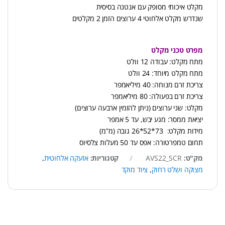
מקלט איכותי מסופק עם אנטנה בסיסית
שנדרש מקלט אלחוטי 4 ערוצים הזמן 2 מקלטים
מפרט טכני מקלט
מתח מקלט: עבודה 12 וולט
מתח מקלט מיוחד: 24 וולט
צריכת זרם מנוחה: 40 מיליאמפר
צריכת זרם בפעולה: 80 מיליאמפר
מקלט: שני ערוצים (ניתן להזמין ארבעה ערוצים)
יציאת ממסר: מגע יבש, עד 5 אמפר
מידות מקלט: 73*52*26 גובה (מ”מ)
תחום טמפרטורה: אפס עד 50 מעלות צלסיוס
מק"ט:
AVS22_SCR
קטגוריות:
אזעקה אלחוטית
,
מצוקה ושלט רחוק
,
ציוד מוקד