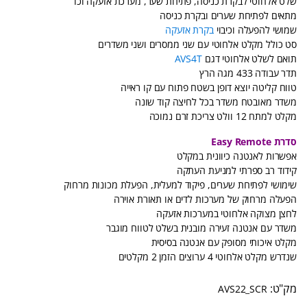
שלט אלחוטי לבקרת כניסה, פתיחת שער, מערכת אזעקה וכו’
מתאים לפתיחת שערים ובקרת כניסה
שמושי להפעלה וכיבוי
בקרת אזעקה
סט כולל מקלט אלחוטי עם שני ממסרים ושני משדרים
תואם לשלט אלחוטי דגם
AVS4T
תדר עבודה 433 מגה הרץ
טווח קליטה יוצא דופן בשטח פתוח עם קו ראייה
משדר מאובטח משדר בכל לחיצה קוד שונה
מקלט למתח 12 וולט צריכת זרם נמוכה
סדרת Easy Remote
אפשרות לאנטנה כיוונית במקלט
קידוד רב ספרתי למניעת העתקה
שימושי לפתיחת שערים, פיקוד למעלית, הפעלת מכונות מרחוק
הפעלה מרחוק של מערכות לדים או תאורת אוירה
לחצן מצוקה אלחוטי במערכות אזעקה
משדר עם אנטנה זעירה מובנית בשלט לטווח מוגבר
מקלט איכותי מסופק עם אנטנה בסיסית
שנדרש מקלט אלחוטי 4 ערוצים הזמן 2 מקלטים
AVS22_SCR