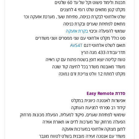
תכנות ולימוד פשוט וקל של עד 60 שלטים
מקלט קטן מתאים שלט רומי 4 לחצנים
שלט אלחוטי לבקרת כניסה, פתיחת שער, מערכת אזעקה וכו’
מתאים לפתיחת שערים ובקרת כניסה
שמושי להפעלה וכיבוי
בקרת אזעקה
סט כולל מקלט אלחוטי עם שני ממסרים ושני משדרים
תואם לשלט אלחוטי דגם
AVS4T
תדר עבודה 433 מגה הרץ
טווח קליטה יוצא דופן בשטח פתוח עם קו ראייה
משדר מאובטח משדר בכל לחיצה קוד שונה
מקלט למתח 12 וולט צריכת זרם נמוכה
סדרת Easy Remote
אפשרות לאנטנה כיוונית במקלט
קידוד רב ספרתי למניעת העתקה
שימושי לפתיחת שערים, פיקוד למעלית, הפעלת מכונות מרחוק
הפעלה מרחוק של מערכות לדים או תאורת אוירה
לחצן מצוקה אלחוטי במערכות אזעקה
משדר עם אנטנה זעירה מובנית בשלט לטווח מוגבר