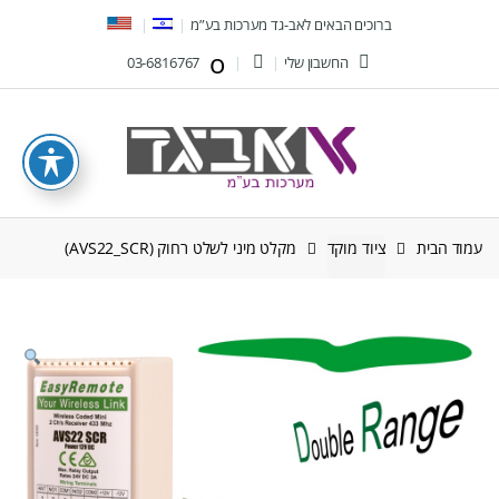
Ski
Ski
ברוכים הבאים לאב-גד מערכות בע”מ
t
t
החשבון שלי
03-6816767
navigatio
conten
עמוד הבית
ציוד מוקד
מקלט מיני לשלט רחוק (AVS22_SCR)