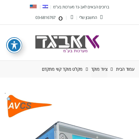
Ski
Ski
ברוכים הבאים לאב-גד מערכות בע”מ
t
t
החשבון שלי
03-6816767
navigatio
conten
עמוד הבית
ציוד מוקד
מקלט מוקד קווי מתקדם