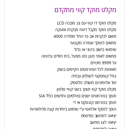
מקלט מוקד קווי מתקדם
מקלט מוקד דו קווי עם צג מובנה LCD
מקלט מוקד מקבל דיווח מבקרת אזעקה
תואם לבקרות אב-גד החל מסדרה 4000
מתאים למוקד שמירה מקצועי
שימושי בישוב בינוני או גדול
מתאים לאתר מוגן כמו מפעל, בית חולים וכדומה
עד 9999 מינויים
תאימות לכל הפורמטים הקיימים בשוק
גודל קומפקטי לשולחן עבודה
זווד אלומיניום משולב פלסטיק
מקלט מוקד קווי תומך בשני קוויי טלפון
תומך בפורמטים ישנים (פולסים) וחדשים כולל SIA
תומך בפורמט קונטקט אי די
הופך למוקד אלחוטי ע”י שימוש ביחידות קצה סלולאריות
יציאה למחשב ומדפסת
יציאה לצג מחשב
יציאה למדפסת