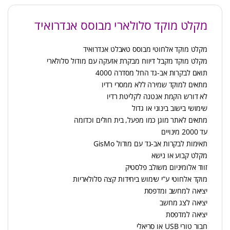
מקלט מוקד סלולארי מבוסס אנדרואיד
מקלט מוקד אלחוטי מבוסס טאבלט אנדרואיד
מקלט מוקד מקבל דיווח מבקרת אזעקה עם מודול סלולארי
תואם לבקרות אב-גד החל מסדרה 4000
מתאים למוקד שמירה ללא ממסרי רדיו
לא דורש הקמת אנטנה לקליטת רדיו
שימושי בישוב בינוני או גדול
מתאים לאתר מוגן כמו מפעל, בית חולים וכדומה
עד 2000 מינויים
תאימות לבקרות אב-גד עם מודול GisMo
מקלט קבוע או נישא
זווד אלומיניום משולב פלסטיק
מוקד אלחוטי ע”י שימוש ביחידות קצה סלולאריות
יציאה למחשב ומדפסת
יציאה לצג מחשב
יציאה למדפסת
חבור טורי USB או סריאלי