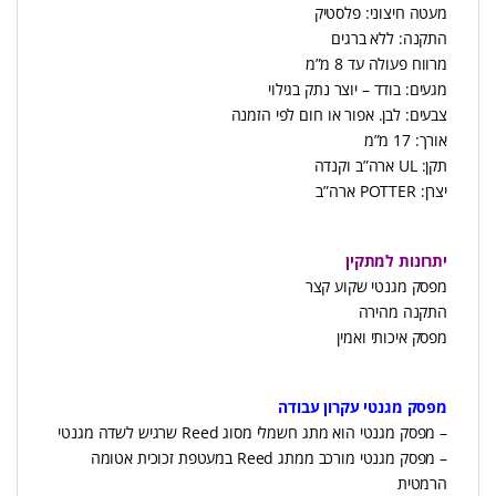
מעטה חיצוני: פלסטיק
התקנה: ללא ברגים
מרווח פעולה עד 8 מ”מ
מגעים: בודד – יוצר נתק בגילוי
צבעים: לבן. אפור או חום לפי הזמנה
אורך: 17 מ”מ
תקן: UL ארה”ב וקנדה
יצרן: POTTER ארה”ב
יתרונות למתקין
מפסק מגנטי שקוע קצר
התקנה מהירה
מפסק איכותי ואמין
מפסק מגנטי עקרון עבודה
– מפסק מגנטי הוא מתג חשמלי מסוג Reed שרגיש לשדה מגנטי
– מפסק מגנטי מורכב ממתג Reed במעטפת זכוכית אטומה
הרמטית