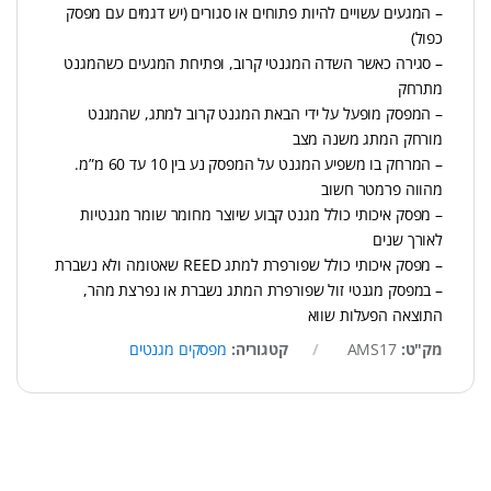
– המגעים עשויים להיות פתוחים או סגורים (יש דגמים עם מפסק
כפול)
– סגירה כאשר השדה המגנטי קרוב, ופתיחת המגעים כשהמגנט
מתרחק
– המפסק מופעל על ידי הבאת המגנט קרוב למתג, שהמגנט
מורחק המתג משנה מצב
– המרחק בו משפיע המגנט על המפסק נע בין 10 עד 60 מ”מ.
מהווה פרמטר חשוב
– מפסק איכותי כולל מגנט קבוע שיוצר מחומר שומר מגנטיות
לאורך שנים
– מפסק איכותי כולל שפורפרת למתג REED שאטומה ולא נשברת
– במפסק מגנטי זול שפורפרת המתג נשברת או נפרצת מהר,
התוצאה הפעלות שווא
מק"ט:
AMS17
קטגוריה:
מפסקים מגנטים