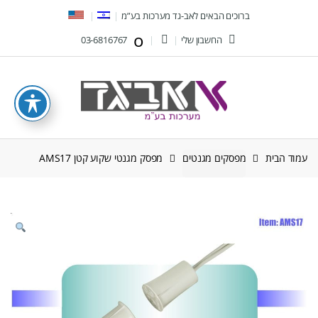
Ski
Ski
ברוכים הבאים לאב-גד מערכות בע”מ
t
t
החשבון שלי
03-6816767
navigatio
conten
עמוד הבית
מפסקים מגנטים
מפסק מגנטי שקוע קטן AMS17