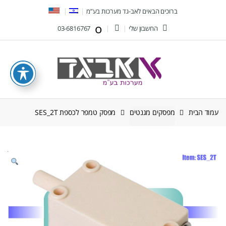
Ski
Ski
ברוכים הבאים לאב-גד מערכות בע”מ
t
t
החשבון שלי
03-6816767
navigatio
conten
עמוד הבית
מפסקים מגנטים
מפסק טמפר לכספת SES_2T