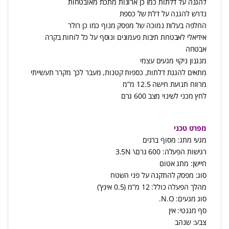
להגנה על דלתות כמו כן ארונות מתכת מאובטחות
נדרש להגנה על דלת של כספת
החלפה בעלות נמוכה של מפסק מנוף כמו כן רולר
אידיאלי לאבטחת תיבות פעמונים ונוסף על כל לוחות בקרה
אבטחה
מנגנון ניקוי מגעים עצמי
מתאים להגנת דלתות, כספות קטנות, מעבר לכך מקרר תעשייתי
מרווח תנועת חישה 12.5 מ”מ
לחץ מכני לשינוי מצב 600 גרם
מפרט טכני
מגעי מתג: מסוף ברגים
רגישות הפעלה: 600 גרם\ 3.5N
חיישן: מתג אטום
סוג: מפסק להתקנה על פני השטח
מהלך הפעלה כולל: 12 מ”מ (0.5 אינץ’)
סוג מגעים: N.O.
סף מגנטי: אין
צבע: שנהב