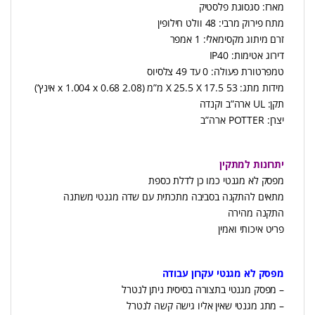
מארז: סגסוגת פלסטיק
מתח פירוק מרבי: 48 וולט חילופין
זרם מיתוג מקסימאלי: 1 אמפר
דירוג אטימות: IP40
טמפרטורת פעולה: 0 עד 49 צלסיוס
מידות מתג: 53 X 25.5 X 17.5 מ”מ (2.08 x 1.004 x 0.68 אינץ’)
תקן: UL ארה”ב וקנדה
יצרן: POTTER ארה”ב
יתרונות למתקין
מפסק לא מגנטי כמו כן לדלת כספת
מתאים להתקנה בסביבה מתכתית עם שדה מגנטי משתנה
התקנה מהירה
פריט איכותי ואמין
מפסק לא מגנטי עקרון עבודה
– מפסק מגנטי בתצורה בסיסית ניתן לנטרל
– מתג מגנטי שאין אליו גישה קשה לנטרל