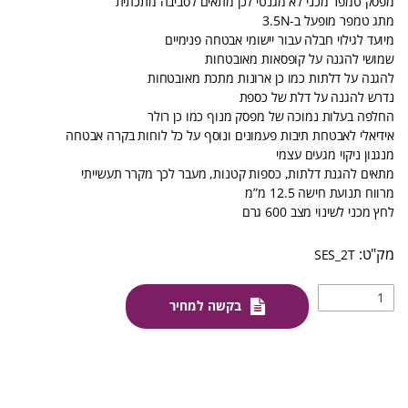
מפסק טמפר מכני לא מגנטי לכן מתאים לסביבה מתכתית
מתג טמפר מופעל ב-3.5N
מיועד לגילוי חבלה עבור יישומי אבטחה פנימיים
שמושי להגנה על קופסאות מאובטחות
להגנה על דלתות כמו כן ארונות מתכת מאובטחות
נדרש להגנה על דלת של כספת
החלפה בעלות נמוכה של מפסק מנוף כמו כן רולר
אידיאלי לאבטחת תיבות פעמונים ונוסף על כל לוחות בקרה אבטחה
מנגנון ניקוי מגעים עצמי
מתאים להגנת דלתות, כספות קטנות, מעבר לכך מקרר תעשייתי
מרווח תנועת חישה 12.5 מ”מ
לחץ מכני לשינוי מצב 600 גרם
SES_2T
בקשה למחיר