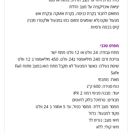
יציאת אינדיקציה על מצב הדלת
מתאים לחבור בקרת כניסה, בקרת אזעקה ובקרת אש
מנעול שקט (לא שומעים זמזום כמו במנעול אלקטרו מכני)
קיים בכמה ורסיות
מפרט טכני
מתח עבודה: 24 וולט או 12 וולט מתח ישר
צריכת זרם: 240 מיליאמפר ב24 וולט, 450 מיליאמפר ב 12 וולט
שיטת נעילה: כאשר המנעול לא מקבל מתח הוא במצב פתוח Fail
Safe
מארז: מתכתי
כוח סגירה: 600 ק”ג
יעוד: מבנה פנימי רמה 2 IPX
חבורים: טרמינל בלוק לחוטים
ממסר מצב דלת: ממסר כפול, עד 5 אמפר ב 24 וולט
פקוד למנעול: כלול
חיווי מצב: נורית לד
חיווי קולי: ללא