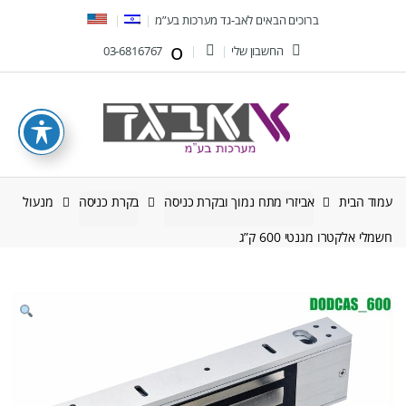
Ski
Ski
ברוכים הבאים לאב-גד מערכות בע”מ
t
t
החשבון שלי
03-6816767
navigatio
conten
עמוד הבית
אביזרי מתח נמוך ובקרת כניסה
בקרת כניסה
מנעול
חשמלי אלקטרו מגנטי 600 ק”ג