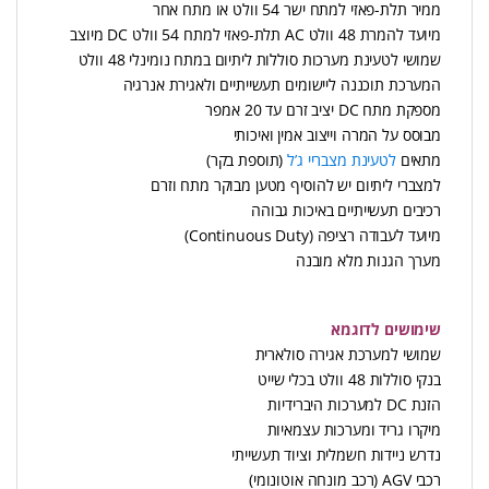
ממיר תלת-פאזי למתח ישר 54 וולט או מתח אחר
מיועד להמרת 48 וולט AC תלת-פאזי למתח 54 וולט DC מיוצב
שמושי לטעינת מערכות סוללות ליתיום במתח נומינלי 48 וולט
המערכת תוכננה ליישומים תעשייתיים ולאגירת אנרגיה
מספקת מתח DC יציב זרם עד 20 אמפר
מבוסס על המרה וייצוב אמין ואיכותי
מתאים
לטעינת מצבריי ג’ל
(תוספת בקר)
למצברי ליתיום יש להוסיף מטען מבוקר מתח וזרם
רכיבים תעשייתיים באיכות גבוהה
מיועד לעבודה רציפה (Continuous Duty)
מערך הגנות מלא מובנה
שימושים לדוגמא
שמושי למערכת אגירה סולארית
בנקי סוללות 48 וולט בכלי שייט
הזנת DC למערכות היברידיות
מיקרו גריד ומערכות עצמאיות
נדרש ניידות חשמלית וציוד תעשייתי
רכבי AGV (רכב מונחה אוטונומי)