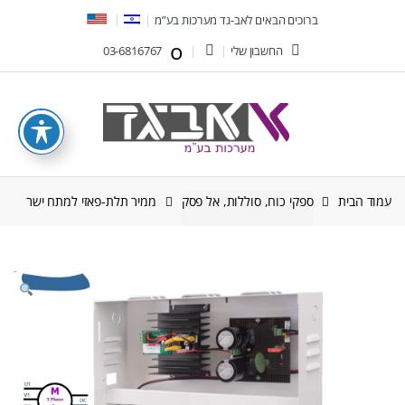
Ski
Ski
ברוכים הבאים לאב-גד מערכות בע”מ
t
t
החשבון שלי
03-6816767
navigatio
conten
עמוד הבית
ספקי כוח, סוללות, אל פסק
ממיר תלת-פאזי למתח ישר