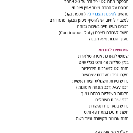
מספקת מתח DC יציב זרם עד 20 אמפר
מבוסס על המרה וייצוב אמין ואיכותי
מתאים
לטעינת מצבריי ג’ל
(תוספת בקר)
למצברי ליתיום יש להוסיף מטען מבוקר מתח וזרם
רכיבים תעשייתיים באיכות גבוהה
מיועד לעבודה רציפה (Continuous Duty)
מערך הגנות מלא מובנה
שימושים לדוגמא
שמושי למערכת אגירה סולארית
בנקי סוללות 48 וולט בכלי שייט
הזנת DC למערכות היברידיות
מיקרו גריד ומערכות עצמאיות
נדרש ניידות חשמלית וציוד תעשייתי
רכבי AGV (רכב מונחה אוטונומי)
מלגזות חשמליות במתח נמוך
רכבי שירות חשמליים
נדרש במערכות תקשורת
תשתיות DC במתח 48 וולט
הזנת ארונות תקשורת וציוד רשת
AV7248_20