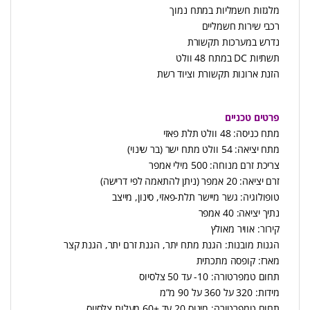
מלגזות חשמליות במתח נמוך
רכבי שירות חשמליים
נדרש במערכות תקשורת
תשתיות DC במתח 48 וולט
הזנת ארונות תקשורת וציוד רשת
פרטים טכניים
מתח כניסה: 48 וולט תלת פאזי
מתח יציאה: 54 וולט מתח ישר (בר שינוי)
צריכת זרם מנוחה: 500 מילי אמפר
זרם יציאה: 20 אמפר (ניתן להתאמה לפי דרישה)
טופולוגיה: גשר מיישר תלת-פאזי, סינון, מייצב
נתיך יציאה: 40 אמפר
קירור: אוויר מאולץ
הגנות מובנות: הגנת מתח יתר, הגנת זרם יתר, הגנת קצר
מארז: קופסה מתכתית
תחום טמפרטורה: 10- עד 50 צלסיוס
מידות: 320 על 360 על 90 מ”מ
תחום טמפרטורה: מינוס 20 עד +60 מעלות צלסיוס