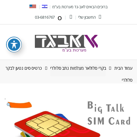
Ski
Ski
ברוכים הבאים לאב-גד מערכות בע”מ
t
t
החשבון שלי
03-6816767
navigatio
conten
עמוד הבית
בקרי סלולאר מצלמות נתב סלולרי
כרטיס סים נטען לבקר
סלולרי