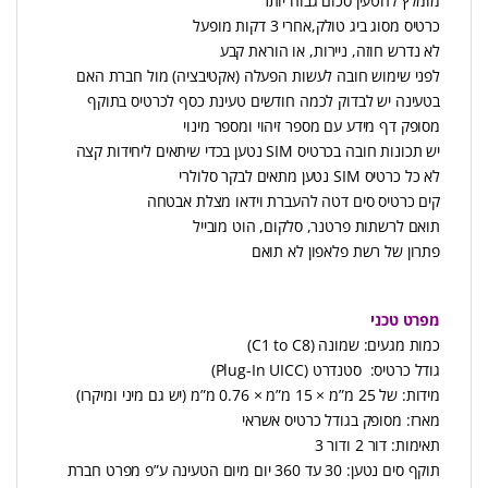
מומלץ להטעין סכום גבוה יותר
כרטיס מסוג ביג טולק,אחרי 3 דקות מופעל
לא נדרש חוזה, ניירות, או הוראת קבע
לפני שימוש חובה לעשות הפעלה (אקטיבציה) מול חברת האם
בטעינה יש לבדוק לכמה חודשים טעינת כסף לכרטיס בתוקף
מסופק דף מידע עם מספר זיהוי ומספר מינוי
יש תכונות חובה בכרטיס SIM נטען בכדי שיתאים ליחידות קצה
לא כל כרטיס SIM נטען מתאים לבקר סלולרי
קים כרטיס סים דטה להעברת וידאו מצלת אבטחה
תואם לרשתות פרטנר, סלקום, הוט מובייל
פתרון של רשת פלאפון לא תואם
מפרט טכני
כמות מגעים: שמונה (C1 to C8)
גודל כרטיס: סטנדרט (Plug-In UICC)
מידות: של 25 מ”מ × 15 מ”מ × 0.76 מ”מ (יש גם מיני ומיקרו)
מארז: מסופק בגודל כרטיס אשראי
תאימות: דור 2 ודור 3
תוקף סים נטען: 30 עד 360 יום מיום הטעינה ע”פ מפרט חברת