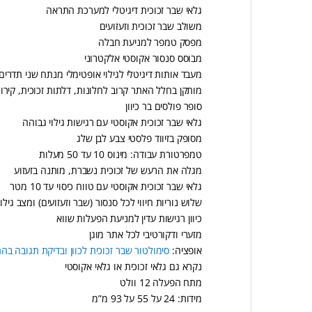
גלאי שבר זכוכית דיגיטלי למערכת התראה
משולב שבר זכוכית וזעזועים
מפסק טמפר למניעת חבלה
מבוסס סנסור אקוסטי אלקטרוני
מעבד אותות דיגיטלי לגילוי אופטימלי מנתח שני תדרים
מותקן בחלל האתר קרוב לחלונות, דלתות זכוכית, קירות
סופר פולסים בר כיוון
גלאי שבר זכוכית אקוסטי עם רגישות גילוי גבוהה
מסופק בזיווד פלסטי צבע לבן שלג
טמפרטורת עבודה: מינוס 10 עד 50 מעלות
מגלה את הרעש של זכוכית נשברת, מותנה בזעזוע
גלאי שבר זכוכית אקוסטי עם טווח כיסוי עד 10 מטר
שלוש נוריות חיווי לכל סנסור (שבר וזעזועים) ומצב גילוי
כיוון רגישות עדין למניעת הפעלות שווא
מזערי ודקורטיבי לכל אתר מוגן
אופציה:
סימולטור שבר זכוכית לכוון ובדיקת תגובה בה
נקרא גם גלאי זכוכית או גלאי אקוסטי
מתח הפעלה 12 וולט
מידות: 24 על 55 על 93 מ”מ