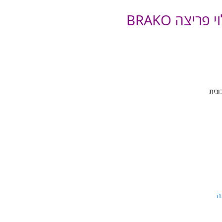
ריצה BRAKO
וכית
ה