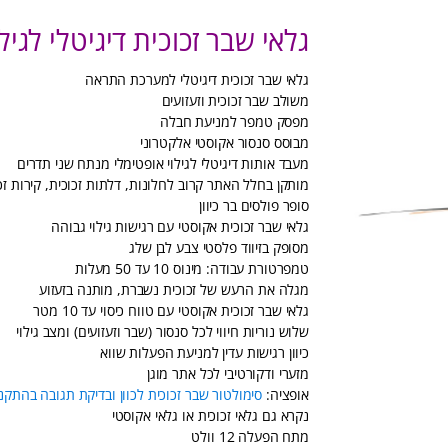
גלאי שבר זכוכית דיגיטלי לגילוי פ
גלאי שבר זכוכית דיגיטלי למערכת התראה
משולב שבר זכוכית וזעזועים
מפסק טמפר למניעת חבלה
מבוסס סנסור אקוסטי אלקטרוני
מעבד אותות דיגיטלי לגילוי אופטימלי מנתח שני תדרים
מותקן בחלל האתר קרוב לחלונות, דלתות זכוכית, קירות זכ
סופר פולסים בר כיוון
גלאי שבר זכוכית אקוסטי עם רגישות גילוי גבוהה
מסופק בזיווד פלסטי צבע לבן שלג
טמפרטורת עבודה: מינוס 10 עד 50 מעלות
מגלה את הרעש של זכוכית נשברת, מותנה בזעזוע
גלאי שבר זכוכית אקוסטי עם טווח כיסוי עד 10 מטר
שלוש נוריות חיווי לכל סנסור (שבר וזעזועים) ומצב גילוי
כיוון רגישות עדין למניעת הפעלות שווא
מזערי ודקורטיבי לכל אתר מוגן
אופציה:
סימולטור שבר זכוכית לכוון ובדיקת תגובה בהתקנ
נקרא גם גלאי זכוכית או גלאי אקוסטי
מתח הפעלה 12 וולט