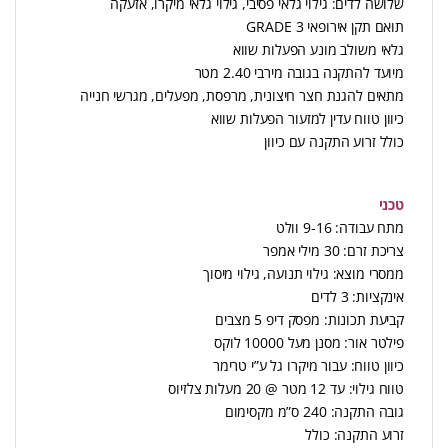
שלושה לדים: גילוי גלאי פסיבי, גילוי גלאי מיקרו, אזעקה
תואם תקן אירופאי 3 GRADE
גלאי משולב מונע הפעלות שווא
מיועד להתקנה בגובה מירבי 2.40 מטר
מתאים להגנת חצר חיצונית, מרפסת, מפעלים, מגרשי חנייה
כיוון טווח עדין למזעור הפעלות שווא
כולל זרוע התקנה עם כיוון
טכני
מתח עבודה: 9-16 וולט
צריכת זרם: 30 מילי אמפר
ממסרי מוצא: גילוי תנועה, גילוי מיסוך
אינקציות: 3 לדים
קביעת תכונות: מפסק דיפ 5 מצבים
פילטר אור: מסנן מעל 10000 לוקס
כיוון טווח: עבור מיקרו גל ע”י טרימר
טווח גילוי: עד 12 מטר @ 20 מעלות צלזיוס
גובה התקנה: 240 ס”מ מקסימום
זרוע התקנה: כולל