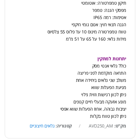
תיקון טמפרטורה: אוטומטי
מפסקי הגנה: טמפר
אטימות: רמה IP65
הגנה תנאי חוץ: אטם גומי היקפי
טווח טמפרטורה מינוס 10 עד פלוס 55 צלסיוס
מידות גלאי: 160 על 65 על 51 מ”מ
יתרונות למתקין
כולל גלאי אנטי מסק
התראה מוקדמת לפני פריצה
משלב שני גלאים ביחידה אחת
מניעת הפעלות שווא
ניתן לכוון רגישות וזוית גילוי
מונע אזעקה מבעלי חיים קטנים
יציבות גבוהה, אחוז הפעלות שווא אפסי
ניתן לכוון טווח בקלות
מק"ט:
AVD250_AM
קטגוריה:
גלאים חיצוניים