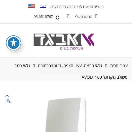
Ski
Ski
ברוכים הבאים לאב-גד מערכות בע”מ
t
t
החשבון שלי
03-6816767
navigatio
conten
עמוד הבית
גלאי פריצה, עשן, הצפה, גז וטמפרטורה
גלאי פסיבי
משולב מיקרוגל AVQDT100