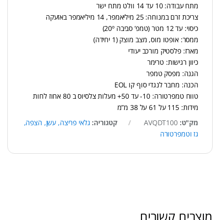
מתח עבודה: 10 עד 14 וולט מתח ישר
צריכת זרם במנוחה: 25 מיליאמפר, 14 מיליאמפר באזעקה
כיסוי: עד 12 מטר
(טמפ’ סביבה 20º)
ממסר: אופטו מוס, מצב מוצק (1 יחידה)
מארז: פלסטיק מורכב יעודי
כיוון רגישות: טרימר
הגנה: מפסק טמפר
הכנה: מחבר לנגדי סוף קו EOL
טווח טמפרטורה: 10- עד 50+ מעלות צלסיוס ב 80 אחוז לחות
מידות: 115 על 61 על 38 מ”מ
מק"ט:
AVQDT100
קטגוריה:
גלאי פריצה, עשן, הצפה,
גז וטמפרטורה
מוצרים קשורים