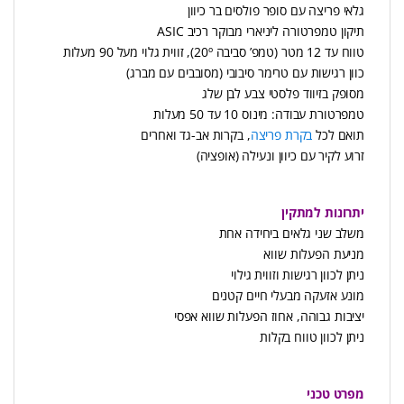
גלאי פריצה עם סופר פולסים בר כיוון
תיקון טמפרטורה ליניארי מבוקר רכיב ASIC
טווח עד 12 מטר (טמפ’ סביבה 20º), זווית גלוי מעל 90 מעלות
כוון רגישות עם טרימר סיבובי (מסובבים עם מברג)
מסופק בזיווד פלסטי צבע לבן שלג
טמפרטורת עבודה: מינוס 10 עד 50 מעלות
תואם לכל
בקרת פריצה
, בקרות אב-גד ואחרים
זרוע לקיר עם כיוון ונעילה (אופציה)
יתרונות למתקין
משלב שני גלאים ביחידה אחת
מניעת הפעלות שווא
ניתן לכוון רגישות וזווית גילוי
מונע אזעקה מבעלי חיים קטנים
יציבות גבוהה, אחוז הפעלות שווא אפסי
ניתן לכוון טווח בקלות
מפרט טכני