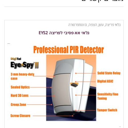
גלאי פריצה, עשן, הצפה, גז וטמפרטורה
גלאי אא פסיבי לפריצה EYS2