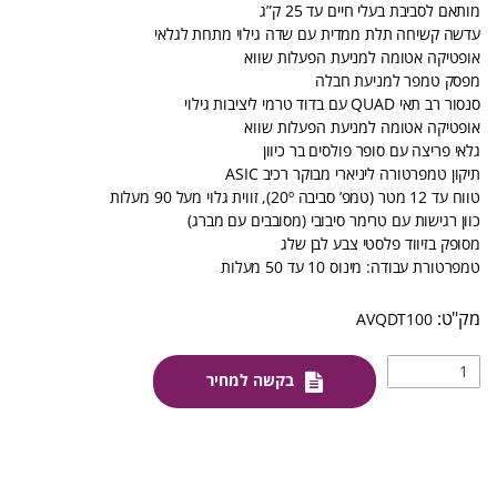
מותאם לסביבת בעלי חיים עד 25 ק”ג
עדשה קשיחה תלת ממדית עם שדה גילוי מתחת לגלאי
אופטיקה אטומה למניעת הפעלות שווא
מפסק טמפר למניעת חבלה
סנסור רב תאי QUAD עם בדוד טרמי ליציבות גילוי
אופטיקה אטומה למניעת הפעלות שווא
גלאי פריצה עם סופר פולסים בר כיוון
תיקון טמפרטורה ליניארי מבוקר רכיב ASIC
טווח עד 12 מטר (טמפ’ סביבה 20º), זווית גלוי מעל 90 מעלות
כוון רגישות עם טרימר סיבובי (מסובבים עם מברג)
מסופק בזיווד פלסטי צבע לבן שלג
טמפרטורת עבודה: מינוס 10 עד 50 מעלות
AVQDT100
בקשה למחיר