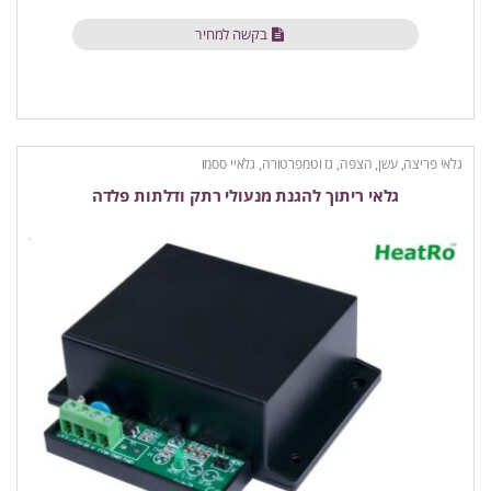
בקשה למחיר
גלאי פריצה, עשן, הצפה, גז וטמפרטורה
,
גלאיי ססמו
גלאי ריתוך להגנת מנעולי רתק ודלתות פלדה