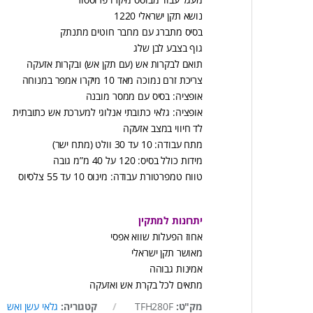
נושא תקן ישראלי 1220
בסיס מתברג עם מחבר חוטים מתנתק
גוף בצבע לבן שלג
תואם לבקרות אש (עם תקן אש) ובקרות אזעקה
צריכת זרם נמוכה מאד 10 מיקרו אמפר במנוחה
אופציה: בסיס עם ממסר מובנה
אופציה: גלאי כתובתי אנלוגי למערכת אש כתובתית
לד חיווי במצב אזעקה
מתח עבודה: 10 עד 30 וולט (מתח ישר)
מידות כולל בסיס: 120 על 40 מ”מ גובה
טווח טמפרטורת עבודה: מינוס 10 עד 55 צלסיוס
יתרונות למתקין
אחוז הפעלות שווא אפסי
מאושר תקן ישראלי
אמינות גבוהה
מתאים לכל בקרת אש ואזעקה
מק"ט:
TFH280F
קטגוריה:
גלאי עשן ואש