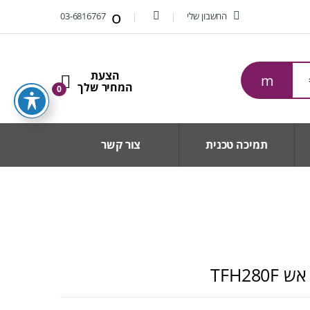
החשבון שלי
03-6816767
0
תמיכה טכנית
צור קשר
TFH2