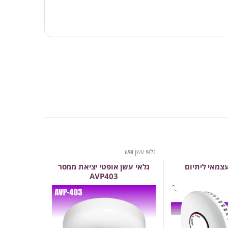
גלאי עשן ואש
צמאי ליתיום
גלאי עשן אופטי יציאת ממסר
AVP403