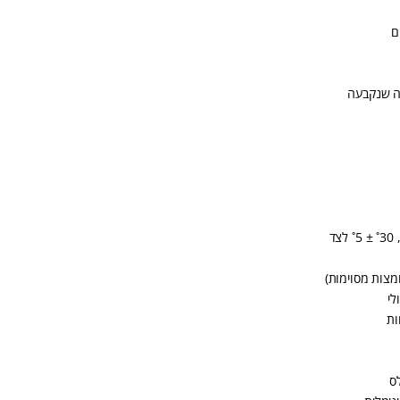
ם
ה שנקבעה
מצות מסוימות)
לי
ות
ס