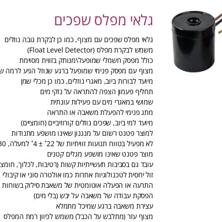
גלאי מפלס שפכים
גלאי מפלס שפכים עם מצוף, כמו כן לבקרת גובה נוזלים
משמש לבקרת מפלס (Float Level Detector)
כולל מפסק חשמלי שמופעל\מנותק בזווית מסוימת
מצוף עם מפסק פנימי שמופעל ברגע שנוזל הגיע לרמה 
מיועד לבורות ביוב, מאגרי נוזלים, כמו כן מכלי שמן
תחליף פעמון הצפה להתראה על נזקי מים
שמושי במאגרי מים עם פעילות עונתית
מתג פנימי להפעלת משאבה או התראה
מיועד למי ביוב, שפכים נוזלים קורוזיביים (חומציים)
למוצר פטנט רשום על מנגנון שאינו מושפע מתנודות
לא מפעיל בטווח תנועות זוויתיות של 22˚ ± 4˚ למעלה, 30˚ ± 5˚ לצד
מוצר פטנט שאינו מושפע מגלים קטנים
עובד גם בסביבות תעשייתיות קשות (רטיבות, לכלוך, חומצו
זול יחסית לטכנולוגיות אחרות כמו אולטרה סוני או קיבולי
התרעה או הפעלה אוטומטית של משאבת סילוק בשוחות
הפסקת עבודה של משאבה על יבש (בלי מים)
עצירת משאבה ברגע שמיכל מתמלא
מצוף עזר (מתלבש על הכבל) משמש לכיוון רמת המפלס