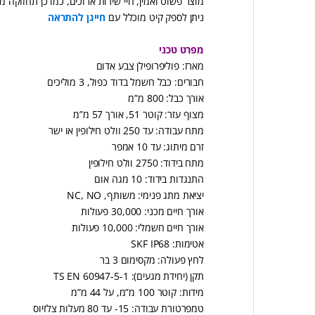
מוצר פשוט ואמין, חיי שירות ארוכים, כמו כן תחזוקה מי
ניתן לספק קיט מוכלל עם
חייגן להתראה
מפרט טכני
מארז: פוליפרופילן צבע אדום
חבורים: כבל חשמל בדוד כפול, 3 מוליכים
אורך כבל: 800 מ”מ
מצוף עזר: קוטר 51, אורך 57 מ”מ
מתח עבודה: עד 250 וולט חילופין או ישר
זרם מיתוג: עד 10 אמפר
מתח בידוד: 2750 וולט חילופין
התנגדות בידוד: 10 מגה אום
יציאת מתג פנימי: משותף, NC, NO
אורך חיים מכני: 30,000 פעולות
אורך חיים חשמלי: 10,000 פעולות
אטימות: SKF IP68
לחץ פעולה: מקסימום 3 בר
תקן (יחידת מגעים): TS EN 60947-5-1
מידות: קוטר 100 מ”מ, על 44 מ”מ
טמפרטורת עבודה: 15- עד 80 מעלות צלזיוס