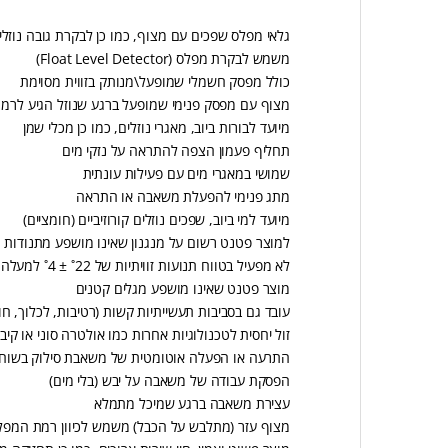
גלאי מפלס שפכים עם מצוף, כמו כן לבקרת גובה נוזלי
משמש לבקרת מפלס (Float Level Detector)
כולל מפסק חשמלי שמופעל\מנותק בזווית מסוימת
מצוף עם מפסק פנימי שמופעל ברגע שנוזל הגיע לרמ
מיועד לבורות ביוב, מאגרי נוזלים, כמו כן מכלי שמן
תחליף פעמון הצפה להתראה על נזקי מים
שמושי במאגרי מים עם פעילות עונתית
מתג פנימי להפעלת משאבה או התראה
מיועד למי ביוב, שפכים נוזלים קורוזיביים (חומציים)
למוצר פטנט רשום על מנגנון שאינו מושפע מתנודות
לא מפעיל בטווח תנועות זוויתיות של 22˚ ± 4˚ למעלה, 30˚ ± 5˚ לצד
מוצר פטנט שאינו מושפע מגלים קטנים
עובד גם בסביבות תעשייתיות קשות (רטיבות, לכלוך, חו
זול יחסית לטכנולוגיות אחרות כמו אולטרה סוני או קיבו
התרעה או הפעלה אוטומטית של משאבת סילוק בשוח
הפסקת עבודה של משאבה על יבש (בלי מים)
עצירת משאבה ברגע שמיכל מתמלא
מצוף עזר (מתלבש על הכבל) משמש לכיוון רמת המפל