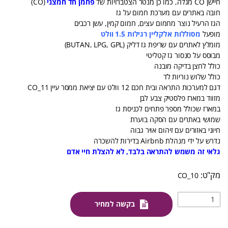
חיישן CO מגלה, כמו כן מנטר הצטברויות של
פחמן חד חמצני
(CO)
חובה באתרים עם מערכת חמום על גז
הגז הרעיל נוצר מחמום עצים, חמום קמין, עשן רכבים
מופעל
מסוללות אלקליין רגילות 1.5 וולט
מומלץ לאתרים עם שריפת גז דליק (BUTAN, LPG, GPL)
מבוסס על סנסור גז קטליטי
כולל לחצן בדיקה מובנה
כולל שלוש נוריות לד
דגם למערכות התראה ובית חכם 12 וולט עם יציאת ממסר עיין CO_11
מזווד במארז פלסטיק צבע לבן
במארז שכולל מספר פתחים לכניסת גז
שמושי באתרים עם הסקה בוערת
חיוני באזורים עם זיהום אויר גבוה
נדרש על ידי מנהלת Airbnb בדירות להשכרה
ג
לאי זה משמש להתראה בלבד, לא להצלת חיי אדם
CO_10
בקשה למחיר