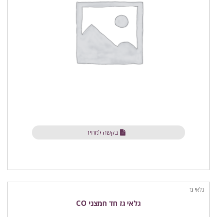
בקשה למחיר
גלאי גז
גלאי גז חד חמצני CO