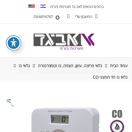
Ski
Ski
ברוכים הבאים לאב-גד מערכות בע”מ
t
t
החשבון שלי
03-6816767
navigatio
conten
עמוד הבית
גלאי פריצה, עשן, הצפה, גז וטמפרטורה
גלאי גז
גלאי גז חד חמצני CO