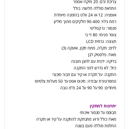
צריכת זרם: 20 מיקרו אמפר
התראת סוללה חלשה: כולל
אופציה: 12 או 24 וולט בהזמנה מיוחדת
רמת גילוי: 90-400 חלקיקים מתוך מיליון
סנסור: גז קטליטי
צופר פנימי: 80 די בי
תצוגה: גרפית LCD
לדים: תקלה, מתח תקין, אזעקה (3)
מארז: פלסטיק לבן
בדיקה: ידנית עם לחצן מובנה
כיול: לא נדרש לפני התקנה
התקנה: על תקרה או קיר עם חבור סיבובי
טמפרטורת עבודה: מינוס אפס עד 50 מעלות צלסיוס
מימדים: 90 על 90 על 24 מ”מ גובה
יתרונות למתקין
מבוסס על סנסור איכותי
מארז כולל זרוע מתנתקת להתקנה על קיר או תקרה
החלפת סוללה פעם בשנה