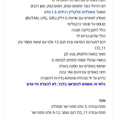
הגז הרעיל נוצר מחמום עצים, חמום קמין, עשן רכבים
מופעל
מסוללות אלקליין רגילות 1.5 וולט
מומלץ לאתרים עם שריפת גז דליק (BUTAN, LPG, GPL)
מבוסס על סנסור גז קטליטי
כולל לחצן בדיקה מובנה
כולל שלוש נוריות לד
דגם למערכות התראה ובית חכם 12 וולט עם יציאת ממסר עיין
CO_11
מזווד במארז פלסטיק צבע לבן
במארז שכולל מספר פתחים לכניסת גז
שמושי באתרים עם הסקה בוערת
חיוני באזורים עם זיהום אויר גבוה
נדרש על ידי מנהלת Airbnb בדירות להשכרה
ג
לאי זה משמש להתראה בלבד, לא להצלת חיי אדם
טכני
מתח עבודה: 3 וולט מתח ישר מסוללה
מתח עבודה CO_11 דגם מוסב: 9-12 וולט מתח ישר