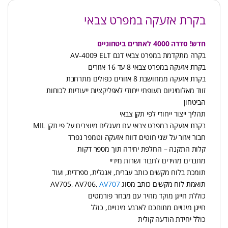
בקרת אזעקה במפרט צבאי
חדש! סדרה 4000 לאתרים ביטחוניים
בקרה מתקדמת במפרט צבאי דגם AV-4009 ELT
בקרת אזעקה במפרט צבאי 8 עד 16 אזורים
בקרת אזעקה ממחושבת 8 אזורים כפולים מתרחבת
זווד מאלומיניום תעופתי ייחודי לאפליקציות ייעודיות לכוחות
הביטחון
תהליך ייצור ייחודי לפי תקן צבאי
בקרת אזעקה במפרט צבאי עם מעגלים מיוצרים על פי תקן MIL
חבור אזור על שני חוטים דווח אזעקה וטמפר נפרד
קלות התקנה – החלפת יחידה תוך מספר דקות
מחברים מהירים לחבור ושרות מידיי
תומכת בלוח מקשים כותב עברית, אנגלית, ספרדית, ועוד
תואמת לוח מקשים כותב מסוג AV705, AV706,
AV707
כוללת חייגן מוקד מהיר עם מבחר פורמטים
חייגן מינויים מתוחכם לארבע מינויים, כולל
כולל יחידת הודעה קולית