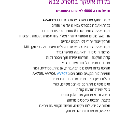
בקרת אזעקה במפרט צבאי
חדש! סדרה 4000 לאתרים ביטחוניים
בקרה מתקדמת במפרט צבאי דגם AV-4009 ELT
בקרת אזעקה במפרט צבאי 8 עד 16 אזורים
בקרת אזעקה ממחושבת 8 אזורים כפולים מתרחבת
זווד מאלומיניום תעופתי ייחודי לאפליקציות ייעודיות לכוחות הביטחון
תהליך ייצור ייחודי לפי תקנים יעודיים
בקרת אזעקה במפרט צבאי עם מעגלים מיוצרים על פי תקן MIL
על שני חוטים דווח אזעקה וטמפר נפרד
קלות התקנה – החלפת יחידה תוך מספר דקות
מחברים מהירים לחבור ושרות מידיי
תומכת בלוח מקשים כותב עברית, אנגלית, ספרדית, ועוד
תואמת לוח מקשים כותב מסוג AV705, AV706,
AV707
כוללת חייגן מוקד מהיר עם מבחר פורמטים
חייגן מינויים מתוחכם לארבע מינויים, כולל
כולל יחידת הודעה קולית
דריכה וכיבוי מרחוק עם טלפון טונים
כתיבת והכנסת טקסטים מרחוק
תכנות על ידיי: לוח מקשים, מחשב מקומי עם מתאם
RS232, או מודם ומחשב מרוחק