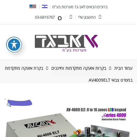
Ski
Ski
ברוכים הבאים לאב-גד מערכות בע”מ
t
t
החשבון שלי
03-6816767
navigatio
conten
עמוד הבית
בקרות אזעקה מתקדמות וחייגנים
בקרת אזעקה מתקדמת
במפרט צבאי AV4009ELT