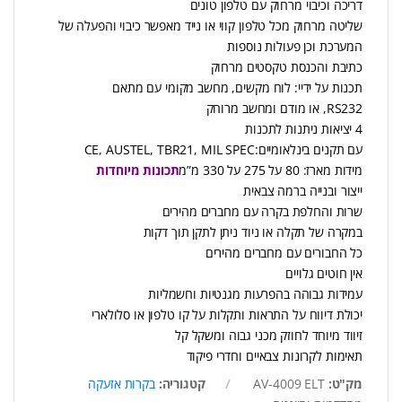
דריכה וכיבוי מרחוק עם טלפון טונים
שליטה מרחוק מכל טלפון קווי או נייד מאפשר כיבוי והפעלה של
המערכת וכן פעולות נוספות
כתיבת והכנסת טקסטים מרחוק
תכנות על ידיי: לוח מקשים, מחשב מקומי עם מתאם
RS232, או מודם ומחשב מרוחק
4 יציאות ניתנות לתכנות
עם תקנים בינלאומיים:CE, AUSTEL, TBR21, MIL SPEC
מידות מארז: 80 על 275 על 330 מ”מ
תכונות מיוחדות
ייצור ובנייה ברמה צבאית
שרות והחלפת בקרה עם מחברים מהירים
במקרה של תקלה או ניוד ניתן לתקן תוך דקות
כל החבורים עם מחברים מהירים
אין חוטים גלויים
עמידות גבוהה בהפרעות מגנטיות וחשמליות
יכולת דיווח על התראות ותקלות על קו טלפון או סלולארי
זיווד מיוחד לחוזק מכני גבוה ומשקל קל
תאימות לקרונות צבאיים וחדרי פיקוד
מק"ט:
AV-4009 ELT
קטגוריה:
בקרות אזעקה