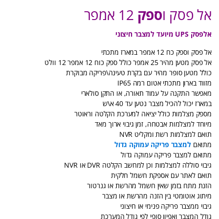
אל פסק ו
ספק
12 אמפר
אלפסק UPS מיועד למצבר חיצוני
אל פסק וספק כח 12 אמפר במארז מתכתי
אל פסק מטען מהיר 25 אמפר כולל ספק כוח 12 אמפר 12 וולט
כולל מטען סופר מהיר עם בקרת טעינה\פריקה מבוקרת
מזווד בארון מתכתי אטום רמה IP65
מאפשר התקנה על עמוד תאורה, או התקן סולארי
במארז יכול להכיל מצבר נטען עד 40 א\ש
מספק מצלמות כולל יציאה למערכת הקלטה וראוטר
מיוחד למצלמות אבטחה, זמן גיבוי ארוך מאד
תואם למצלמות רשת ומקליט NVR
מתואם
למצבר פריקה עמוקה גדול
מתואם למצבר פריקה עמוקה גדול
גיבוי סוללה למצלמות וכן למחשב הקלטה DVR או NVR
תואם לאתר עם אספקת חשמל חלקית
הזנת מתח בזמן שאין חשמל מהרשת או גנרטור
מיתוג אוטומטי בין הזנה מהרשת או מצבר
גיבוי ממצבר פריקה פנימי או חיצוני
גודל המצבר ואפיון סופי לפי גודל המערכת