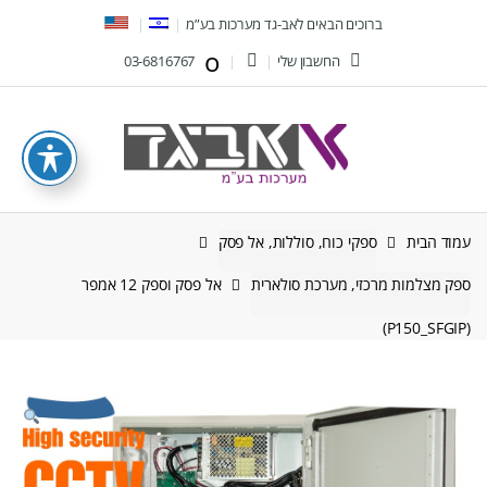
Ski
Ski
ברוכים הבאים לאב-גד מערכות בע”מ
t
t
החשבון שלי
03-6816767
navigatio
conten
עמוד הבית
ספקי כוח, סוללות, אל פסק
ספק מצלמות מרכזי, מערכת סולארית
אל פסק וספק 12 אמפר
(P150_SFGIP)