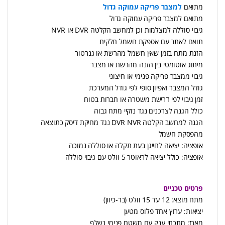
מתואם
למצבר פריקה עמוקה גדול
מתואם למצבר פריקה עמוקה גדול
גיבוי סוללה למצלמות וכן למחשב הקלטה DVR או NVR
תואם לאתר עם אספקת חשמל חלקית
הזנת מתח בזמן שאין חשמל מהרשת או גנרטור
מיתוג אוטומטי בין הזנה מהרשת או מצבר
גיבוי ממצבר פריקה פנימי או חיצוני
גודל המצבר ואפיון סופי לפי גודל המערכת
זמן גיבוי לפי דרישת משטרה או חברות בטוח
כולל הגנה לצרכנים נגד נזקיי מתח גבוה
הגנה למחשב הקלטה DVR NVR נגד מחיקת דיסק כתוצאה
מהפסקת חשמל
אופציה: יציאה לחייגן בעת תקלה או סוללה נמוכה
אופציה: כולל יציאה לראוטר 5 וולט עם גיבוי סוללה
פרטים טכניים
מתח מוצא: 12 עד 15 וולט (בר-כיוון)
יציאות: ערוץ אחד פלוס מטען
מארז: מתכתי ענק עם משטח פנימי נשלף