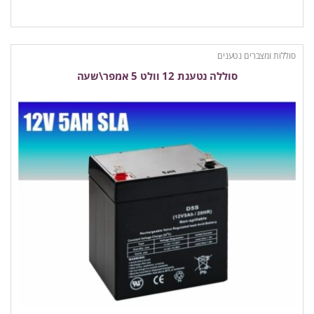
סוללות ומצברים נטענים
סוללה נטענת 12 וולט 5 אמפר\שעה