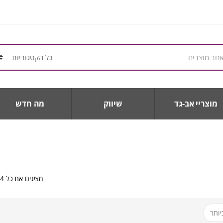
מוצריי אב-גד
שיווק
מה חדש
מציגים את כל ⁦4⁩ התוצאות