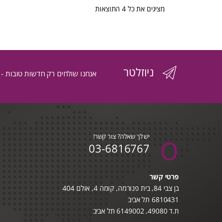
ממוין
מציגים את כל ⁦4⁩ התוצאות
לפי
הפריט
ניוזלטר
העדכני
אנחנו שולחים רק חדשות טובות -
ביותר
יש לך שאלה? צור קשר!
03-6816767
פרטי קשר
בן צבי 84, בית פנורמה, קומה 4, אולם 404
6810431 תל אביב
ת.ד 49080, 6149002 תל אביב