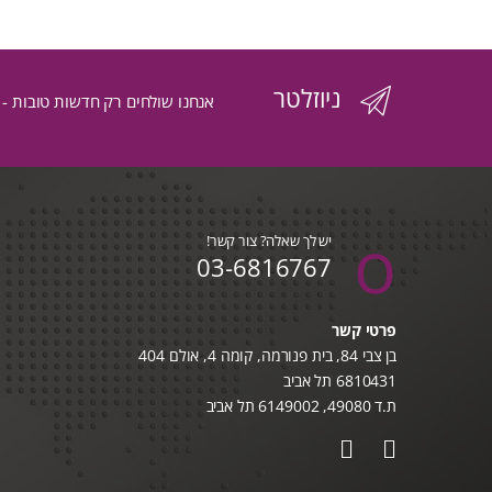
לפי
הפריט
ניוזלטר
העדכני
אנחנו שולחים רק חדשות טובות -
ביותר
יש לך שאלה? צור קשר!
03-6816767
פרטי קשר
בן צבי 84, בית פנורמה, קומה 4, אולם 404
6810431 תל אביב
ת.ד 49080, 6149002 תל אביב