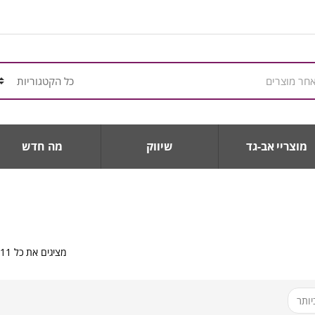
מוצריי אב-גד
שיווק
מה חדש
מציגים את כל ⁦11⁩ התוצאות