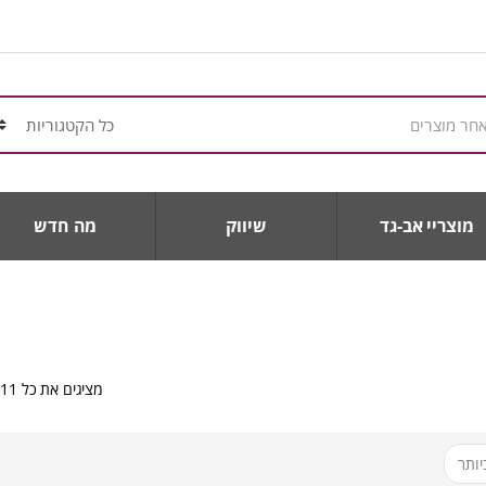
מוצריי אב-גד
שיווק
מה חדש
מציגים את כל ⁦11⁩ התוצאות