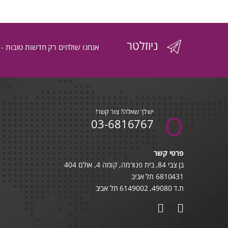
לפי
הפריט
ניוזלטר
העדכני
אנחנו שולחים רק חדשות טובות -
ביותר
יש לך שאלה? צור קשר!
03-6816767
פרטי קשר
בן צבי 84, בית פנורמה, קומה 4, אולם 404
6810431 תל אביב
ת.ד 49080, 6149002 תל אביב