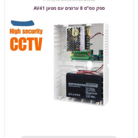
ספק טמ”ס 8 ערוצים עם מטען AV41