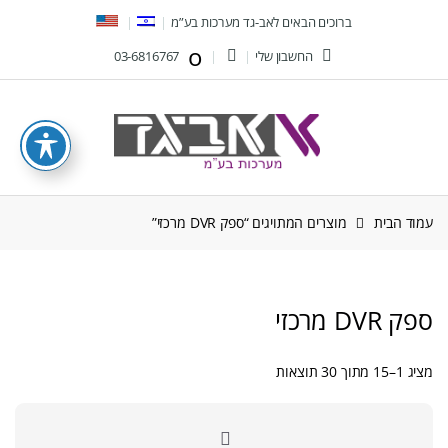
Ski
Ski
ברוכים הבאים לאב-גד מערכות בע”מ
t
t
החשבון שלי
03-6816767
navigatio
conten
עמוד הבית
מוצרים המתויגים “ספק DVR מרכזי”
ספק DVR מרכזי
ממוין
מציג 1–15 מתוך 30 תוצאות
לפי
הפריט
העדכני