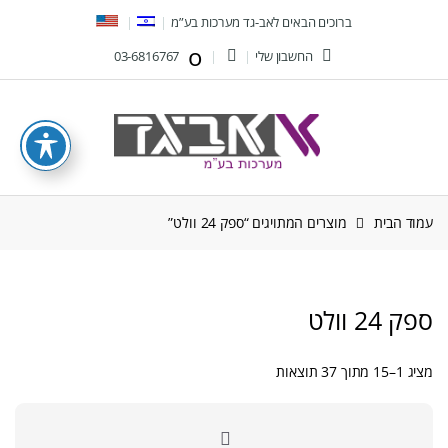
Ski
Ski
ברוכים הבאים לאב-גד מערכות בע”מ
t
t
החשבון שלי
03-6816767
navigatio
conten
עמוד הבית
מוצרים המתויגים “ספק 24 וולט”
ספק 24 וולט
ממוין
מציג 1–15 מתוך 37 תוצאות
לפי
הפריט
העדכני