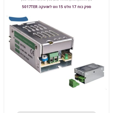
ספק כוח 17 וולט 15 ווט לאזעקה 5017TER