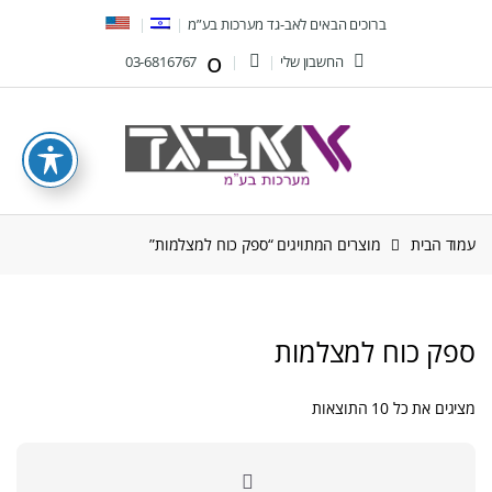
Ski
Ski
ברוכים הבאים לאב-גד מערכות בע”מ
t
t
החשבון שלי
03-6816767
navigatio
conten
עמוד הבית
מוצרים המתויגים “ספק כוח למצלמות”
ספק כוח למצלמות
ממוין
מציגים את כל ⁦10⁩ התוצאות
לפי
הפריט
העדכני