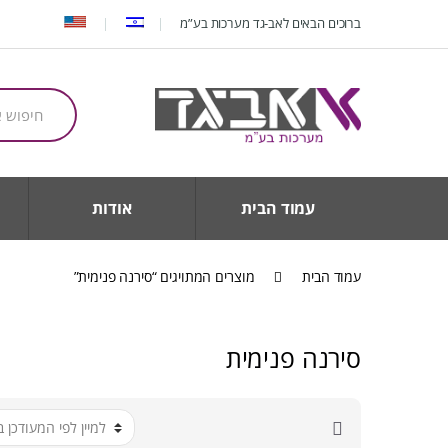
Ski
Ski
ברוכים הבאים לאב-גד מערכות בע”מ
t
t
navigatio
conten
חיפוש
עבור:
עמוד הבית
אודות
עמוד הבית
מוצרים המתויגים “סירנה פנימית”
סירנה פנימית