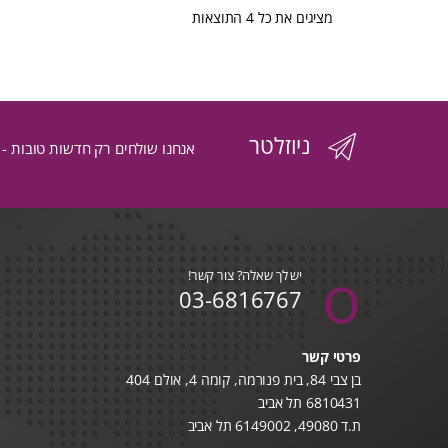
ממוין
מציגים את כל ⁦4⁩ התוצאות
לפי
הפריט
ניוזלטר
העדכני
אנחנו שולחים רק חדשות טובות -
ביותר
יש לך שאלה? צור קשר!
03-6816767
פרטי קשר
בן צבי 84, בית פנורמה, קומה 4, אולם 404
6810431 תל אביב
ת.ד 49080, 6149002 תל אביב