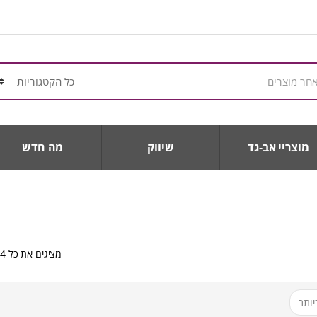
מוצריי אב-גד
שיווק
מה חדש
מציגים את כל ⁦4⁩ התוצאות