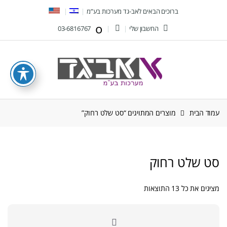
Ski
Ski
ברוכים הבאים לאב-גד מערכות בע”מ
t
t
החשבון שלי
03-6816767
navigatio
conten
עמוד הבית
מוצרים המתויגים “סט שלט רחוק”
סט שלט רחוק
ממוין
מציגים את כל ⁦13⁩ התוצאות
לפי
הפריט
העדכני