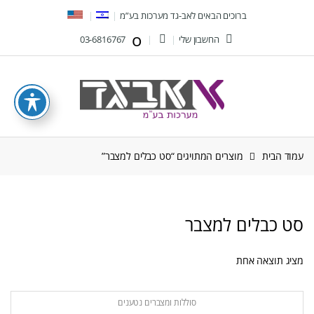
Ski
Ski
ברוכים הבאים לאב-גד מערכות בע”מ
t
t
החשבון שלי
03-6816767
navigatio
conten
עמוד הבית
מוצרים המתויגים “סט כבלים למצבר”
סט כבלים למצבר
מציג תוצאה אחת
סוללות ומצברים נטענים