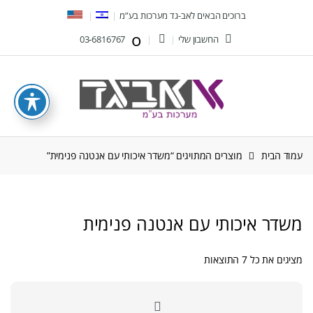
Ski
Ski
ברוכים הבאים לאב-גד מערכות בע”מ
t
t
החשבון שלי
03-6816767
navigatio
conten
עמוד הבית
מוצרים המתויגים “משדר איכותי עם אנטנה פנימית”
משדר איכותי עם אנטנה פנימית
ממוין
מציגים את כל ⁦7⁩ התוצאות
לפי
הפריט
העדכני