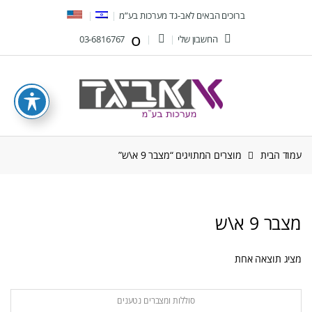
Ski
Ski
ברוכים הבאים לאב-גד מערכות בע”מ
t
t
החשבון שלי
03-6816767
navigatio
conten
עמוד הבית
מוצרים המתויגים “מצבר 9 א\ש”
מצבר 9 א\ש
מציג תוצאה אחת
סוללות ומצברים נטענים