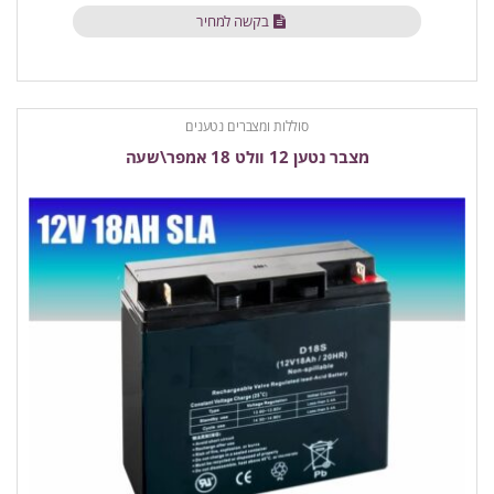
בקשה למחיר
סוללות ומצברים נטענים
מצבר נטען 12 וולט 18 אמפר\שעה