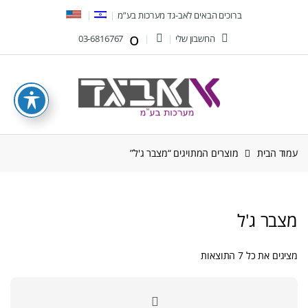
Ski
Ski
ברוכים הבאים לאב-גד מערכות בע”מ
t
t
החשבון שלי
03-6816767
navigatio
conten
עמוד הבית
מוצרים המתויגים “מצבר ג'ל”
מצבר ג'ל
ממוין
מציגים את כל ⁦7⁩ התוצאות
לפי
הפריט
העדכני