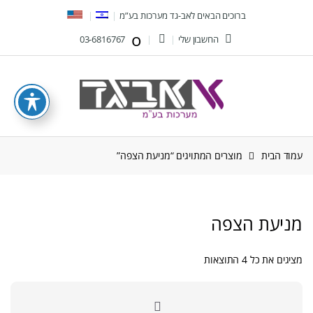
Ski
Ski
ברוכים הבאים לאב-גד מערכות בע”מ
t
t
החשבון שלי
03-6816767
navigatio
conten
עמוד הבית
מוצרים המתויגים “מניעת הצפה”
מניעת הצפה
ממוין
מציגים את כל ⁦4⁩ התוצאות
לפי
הפריט
העדכני