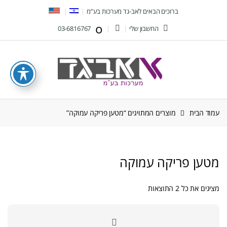
Ski
Ski
ברוכים הבאים לאב-גד מערכות בע”מ
t
t
החשבון שלי
03-6816767
navigatio
conten
עמוד הבית
מוצרים המתויגים “מטען פריקה עמוקה”
מטען פריקה עמוקה
ממוין
מציגים את כל ⁦2⁩ התוצאות
לפי
הפריט
העדכני