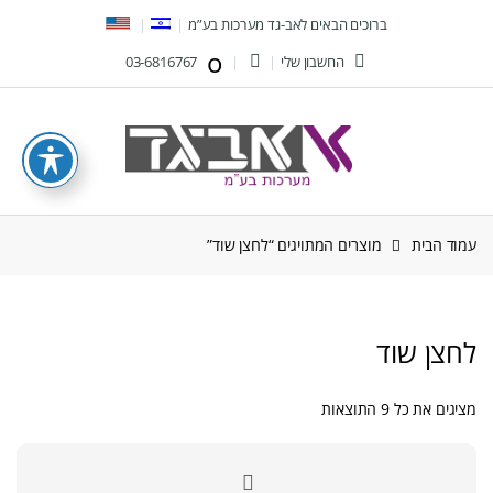
Ski
Ski
ברוכים הבאים לאב-גד מערכות בע”מ
t
t
החשבון שלי
03-6816767
navigatio
conten
עמוד הבית
מוצרים המתויגים “לחצן שוד”
לחצן שוד
ממוין
מציגים את כל ⁦9⁩ התוצאות
לפי
הפריט
העדכני