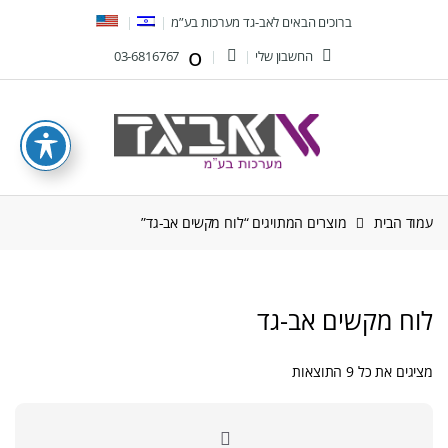
Ski
Ski
ברוכים הבאים לאב-גד מערכות בע”מ
t
t
החשבון שלי
03-6816767
navigatio
conten
עמוד הבית
מוצרים המתויגים “לוח מקשים אב-גד”
לוח מקשים אב-גד
ממוין
מציגים את כל ⁦9⁩ התוצאות
לפי
הפריט
העדכני