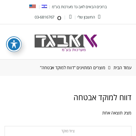
Ski
Ski
ברוכים הבאים לאב-גד מערכות בע”מ
t
t
החשבון שלי
03-6816767
navigatio
conten
עמוד הבית
מוצרים המתויגים “דווח למוקד אבטחה”
דווח למוקד אבטחה
מציג תוצאה אחת
ציוד מוקד