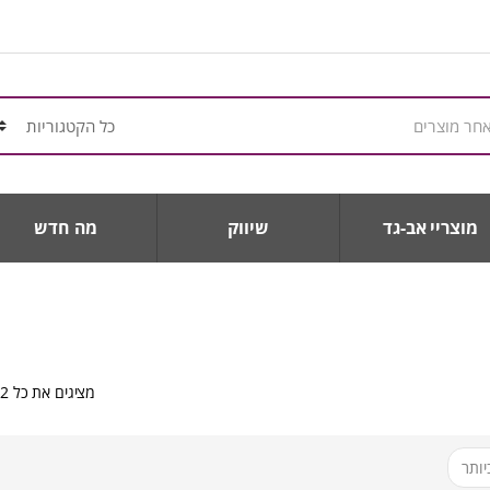
מוצריי אב-גד
שיווק
מה חדש
מציגים את כל ⁦2⁩ התוצאות