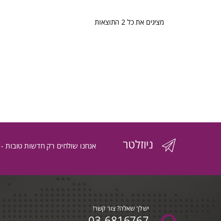
ממוין
מציגים את כל ⁦2⁩ התוצאות
לפי
הפריט
העדכני
ביותר
ניוזלטר
אנחנו שולחים רק חדשות טובות -
יש לך שאלה? צור קשר!
03-6816767