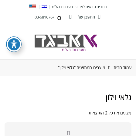
Ski
Ski
ברוכים הבאים לאב-גד מערכות בע”מ
t
t
החשבון שלי
03-6816767
navigatio
conten
עמוד הבית
מוצרים המתויגים “גלאי וילון”
גלאי וילון
ממוין
מציגים את כל ⁦2⁩ התוצאות
לפי
הפריט
העדכני