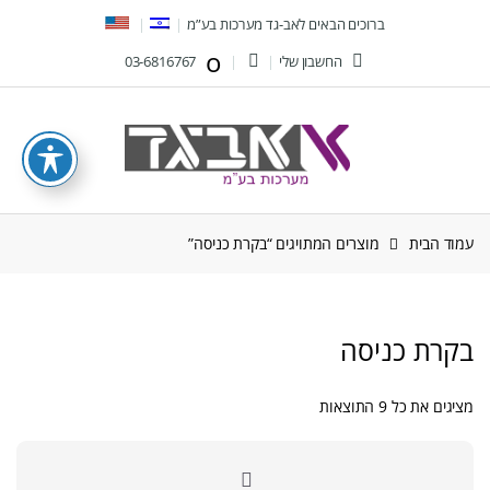
Ski
Ski
ברוכים הבאים לאב-גד מערכות בע”מ
t
t
החשבון שלי
03-6816767
navigatio
conten
עמוד הבית
מוצרים המתויגים “בקרת כניסה”
בקרת כניסה
ממוין
מציגים את כל ⁦9⁩ התוצאות
לפי
הפריט
העדכני